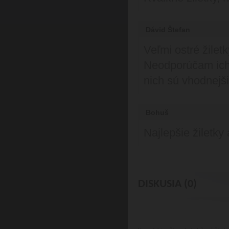
Dávid Štefan
Veľmi ostré žile
Neodporúčam ich 
nich sú vhodnejš
Bohuš
Najlepšie žiletk
DISKUSIA (0)