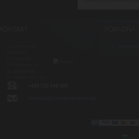
K produktu
ešte nebol vložený žiadn
Luxusné-holenie.cz
Veľkoobch
Michal Byrtus
Na Vozovce 36
779 00 Olomouc, ČR
Otv. doba predajne:
Po - Pia 8:00 - 16:00 hod.
+420 725 548 405
obchod@luxusne-holenie.sk