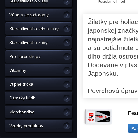
Starostlivosť o vlasy
Posielame hneď
Vône a dezodoranty
Žiletky pre holia
Starostlivosť o telo a ruky
japonskej značk
najostrejšie žile
Starostlivosť o zuby
a sú potiahnuté p
dlho držia ostros
Pre barbeshopy
Dodávané v plast
Vitamíny
Japonsku.
Vtipné tričká
Povrchová úprav
Dámsky kútik
Merchandise
Feat
Vzorky produktov
Pa