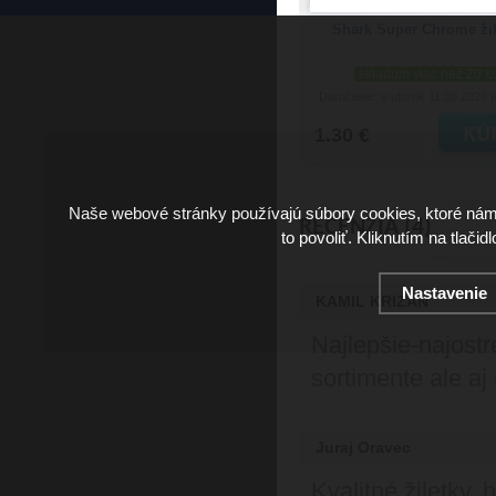
Shark Super Chrome žil
skladom viac než 20 k
Doručenie: v utorok 11.08.2026
(
1.30 €
Naše webové stránky používajú súbory cookies, ktoré ná
RECENZIA (4)
to povoliť. Kliknutím na tlačid
Nastavenie
KAMIL KRIZAN
Najlepšie-najostr
sortimente ale aj
Juraj Oravec
Kvalitné žiletky,