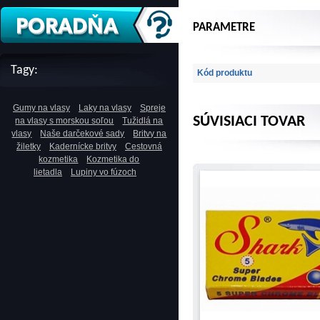
PARAMETRE
Tagy:
Kód produktu
Gumy na vlasy
Laky na vlasy
Spreje
SÚVISIACI TOVAR
na vlasy s morskou soľou
Tužidlá na
vlasy
Naše darčekové sady
Britvy na
žiletky
Kadernícke britvy
Cestovná
kozmetika
Kozmetika do
lietadla
Lupiny vo fúzoch