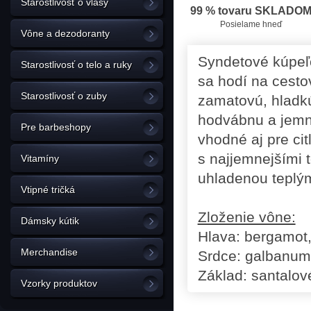
Starostlivosť o vlasy
99 % tovaru SKLADO
Posielame hneď
Vône a dezodoranty
Syndetové kúpeľo
Starostlivosť o telo a ruky
sa hodí na cesto
Starostlivosť o zuby
zamatovú, hladk
hodvábnu a jemn
Pre barbeshopy
vhodné aj pre ci
s najjemnejšími 
Vitamíny
uhladenou teplý
Vtipné tričká
Zloženie vône:
Dámsky kútik
Hlava: bergamot,
Merchandise
Srdce: galbanum,
Základ: santalov
Vzorky produktov