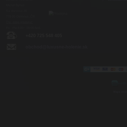
Michal Byrtus
Na Vozovce 36
779 00 Olomouc, ČR
Otv. doba predajne:
Po - Pia 8:00 - 16:00 hod.
+420 725 548 405
obchod@luxusne-holenie.sk
Mapa strá