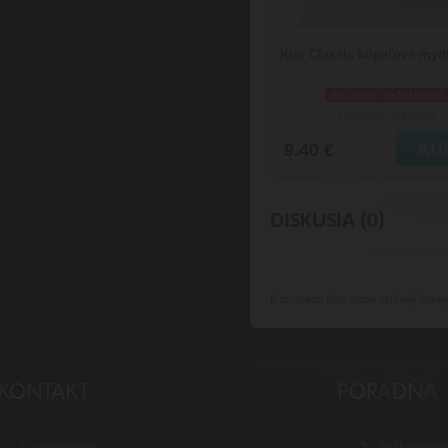
Klar Classic kúpeľové myd
dočasne nedostupné
Doručenie: na dotaz
9.40 €
DISKUSIA (0)
K produktu
ešte nebol vložený žiadn
Luxusné-holenie.cz
Veľkoobch