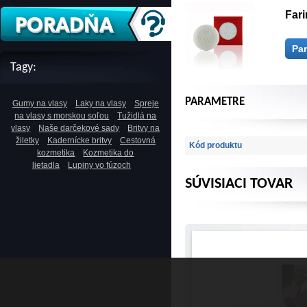
Fari
Pa
Tagy:
PARAMETRE
Gumy na vlasy
Laky na vlasy
Spreje
na vlasy s morskou soľou
Tužidlá na
vlasy
Naše darčekové sady
Britvy na
žiletky
Kadernícke britvy
Cestovná
Kód produktu
kozmetika
Kozmetika do
lietadla
Lupiny vo fúzoch
SÚVISIACI TOVAR