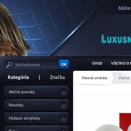
Máte
ÚVOD
VŠETKO O
Kategória
|
Značka
Hlavná stránka
Farina
Akčné ponuky
Novinky
Holiace strojčeky