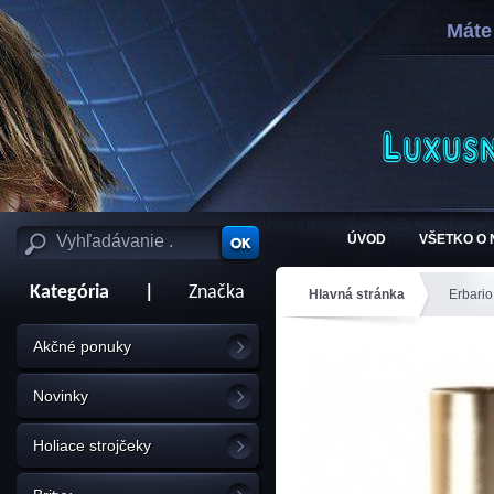
Máte
ÚVOD
VŠETKO O
Kategória
|
Značka
Hlavná stránka
Erbari
ml
Akčné ponuky
Novinky
Holiace strojčeky