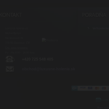
Luxusné-holenie.cz
Veľkoobch
Michal Byrtus
Na Vozovce 36
779 00 Olomouc, ČR
Otv. doba predajne:
Po - Pia 8:00 - 16:00 hod.
+420 725 548 405
obchod@luxusne-holenie.sk
Mapa strá