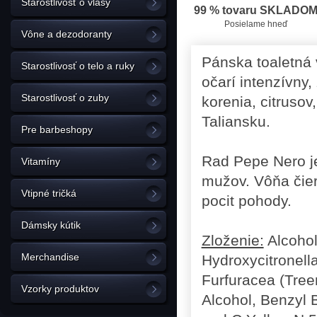
Starostlivosť o vlasy
99 % tovaru SKLADO
Posielame hneď
Vône a dezodoranty
Pánska toaletná 
Starostlivosť o telo a ruky
očarí intenzívny
Starostlivosť o zuby
korenia, citrusov
Taliansku.
Pre barbeshopy
Rad Pepe Nero je
Vitamíny
mužov. Vôňa čier
Vtipné tričká
pocit pohody.
Dámsky kútik
Zloženie:
Alcohol
Merchandise
Hydroxycitronella
Furfuracea (Tree
Vzorky produktov
Alcohol, Benzyl 