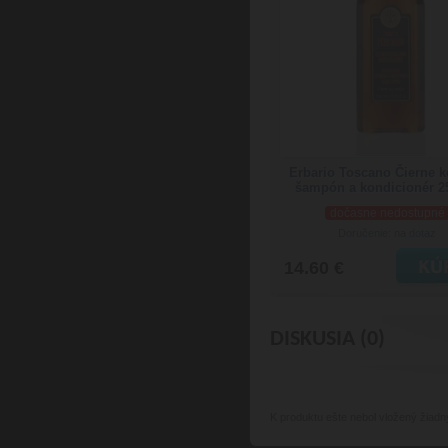
Erbario Toscano Čierne k
šampón a kondicionér 2
dočasne nedostupné
Doručenie: na dotaz
14.60 €
DISKUSIA (0)
K produktu
ešte nebol vložený žiadn