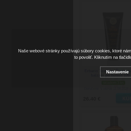
Naše webové stránky používajú súbory cookies, ktoré ná
to povoliť. Kliknutím na tlačid
Erbario Toscano Čierne k
Nastavenie
balzam po holení 100
skladom 3 ks
Doručenie: v utorok 11.08.2026
(
26.40 €