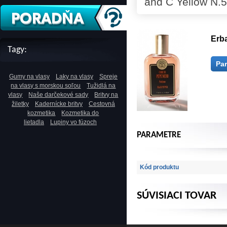
and C Yellow N.5
Erb
Tagy:
Pa
Gumy na vlasy
Laky na vlasy
Spreje
na vlasy s morskou soľou
Tužidlá na
vlasy
Naše darčekové sady
Britvy na
žiletky
Kadernícke britvy
Cestovná
kozmetika
Kozmetika do
lietadla
Lupiny vo fúzoch
PARAMETRE
Kód produktu
SÚVISIACI TOVAR