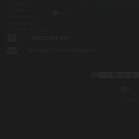
Michal Byrtus
Na Vozovce 36
779 00 Olomouc, ČR
Otv. doba predajne:
Po - Pia 8:00 - 16:00 hod.
+420 725 548 405
obchod@luxusne-holenie.sk
Mapa strá