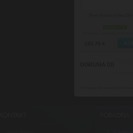
Dovo Encina britva 119
skladom 1 ks
Doručenie: v pondelok 10.08.202
193.70 €
DISKUSIA (0)
K produktu
ešte nebol vložený žiadn
Luxusné-holenie.cz
Veľkoobch