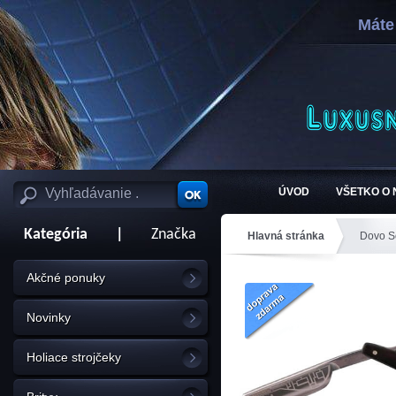
Máte
ÚVOD
VŠETKO O
Kategória
|
Značka
Hlavná stránka
Dovo S
Akčné ponuky
Novinky
Holiace strojčeky