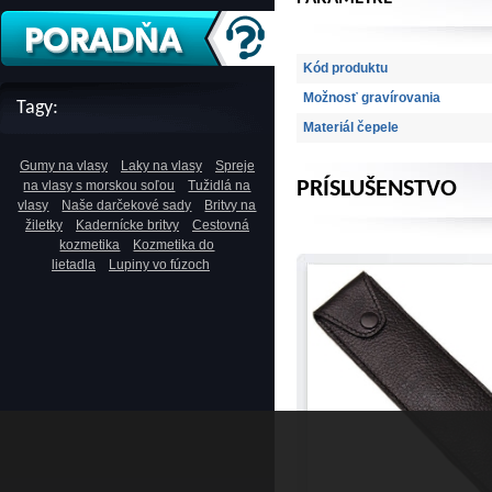
Kód produktu
Možnosť gravírovania
Tagy:
Materiál čepele
Gumy na vlasy
Laky na vlasy
Spreje
PRÍSLUŠENSTVO
na vlasy s morskou soľou
Tužidlá na
vlasy
Naše darčekové sady
Britvy na
žiletky
Kadernícke britvy
Cestovná
kozmetika
Kozmetika do
lietadla
Lupiny vo fúzoch