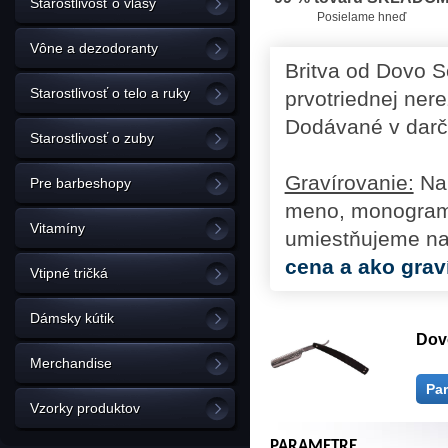
Starostlivosť o vlasy
Posielame hneď
Vône a dezodoranty
Britva od Dovo S
Starostlivosť o telo a ruky
prvotriednej ner
Dodávané v darč
Starostlivosť o zuby
Gravírovanie:
Na 
Pre barbeshopy
meno, monogram č
Vitamíny
umiestňujeme na 
cena a ako grav
Vtipné tričká
Dámsky kútik
Dovo
Merchandise
Pa
Vzorky produktov
PARAMETRE