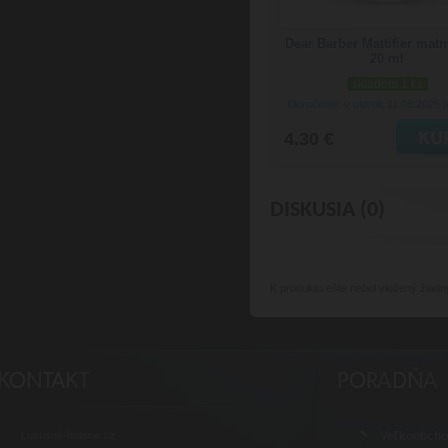
Dear Barber Mattifier mat
20 ml
skladom 1 ks
Doručenie: v utorok 11.08.2026
(
4.30 €
DISKUSIA (0)
K produktu
ešte nebol vložený žiadn
Luxusné-holenie.cz
Veľkoobch