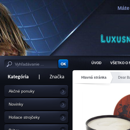
Máte
ÚVOD
VŠETKO O
Kategória
|
Značka
Hlavná stránka
Dear B
Akčné ponuky
Novinky
Holiace strojčeky