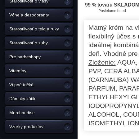
Starostlivosť o vlasy
99 % tovaru SKLADO
Posielame hneď
Vône a dezodoranty
Matný krém na vl
Starostlivosť o telo a ruky
flexibilný účes
Starostlivosť o zuby
ideálnej kombiná
deň. Vhodné pre 
Pre barbeshopy
Zloženie:
AQUA, 
PVP, CERA ALB
Vitamíny
(CARNAUBA) WA
Vtipné tričká
PARFUM, PARA
ETHYLHEXYLGL
Dámsky kútik
IODOPROPYNYL
Merchandise
ALCOHOL, COU
ISOMETHYL ION
Vzorky produktov