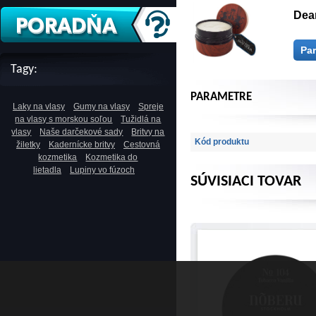
Dear
Pa
Tagy:
PARAMETRE
Laky na vlasy
Gumy na vlasy
Spreje
na vlasy s morskou soľou
Tužidlá na
vlasy
Naše darčekové sady
Britvy na
Kód produktu
žiletky
Kadernícke britvy
Cestovná
kozmetika
Kozmetika do
lietadla
Lupiny vo fúzoch
SÚVISIACI TOVAR