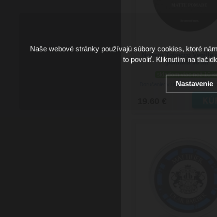
Naše webové stránky používajú súbory cookies, ktoré ná
Noberu Tobacco Vanilla
to povoliť. Kliknutím na tlačid
pomáda 90 ml
skladom viac než 10 k
Nastavenie
Doručenie: v utorok 11.08.2026
(
19.60 €