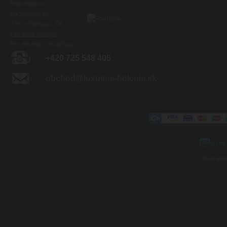
Michal Byrtus
Na Vozovce 36
779 00 Olomouc, ČR
Otv. doba predajne:
Po - Pia 8:00 - 16:00 hod.
+420 725 548 405
obchod@luxusne-holenie.sk
Mapa strá