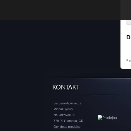
D
K 
Luxusné-holenie.cz
Michal Byrtus
Na Vozovce 36
779 00 Olomouc, ČR
Otv. doba predajne: