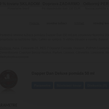
9 % tovaru SKLADOM
Doprava ZADARMO
Odborný PE
Posielame hneď
Pri objednávke nad 100 EUR
Naozaj pomôže s
Fixácia:
stredne tužiaci
Vzhľad:
stredný le
Perfektná stredne tužiaca pomáda Dapper Dan (50 ml) pre celodenný flexibilný úč
prispôsobí sa každému štýlu. Ľahko sa vymýva. S vôňou citrusov a vanilky. Balené 
Zloženie:
Aqua, Ceteareth-25, PEG-7 Glyceryl Cocoate, Glycerin, PVP/VA Copolym
Dimenthicone Copolyol Benzyl Alcohol, Parfum, Linalool, Citronellol, Limonene, Me
Methylisothiazolinone.
Dapper Dan Deluxe pomáda 50 ml
Parametre
Súvisiaci tovar
Diskusia (0)
ARAMETRE