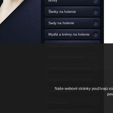
Britvy
Štetky na holenie
Sady na holenie
Mydlá a krémy na holenie
Príprava pred holením
Starostlivosť po holení
Žiletky a náhradné hlavice
Starostlivosť o fúzy a bradu
Naše webové stránky používajú súb
Toaletné tašky
pov
Príslušenstvo