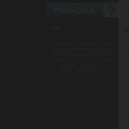
K
Tagy:
S
Gumy na vlasy
Laky na vlasy
Spreje
na vlasy s morskou soľou
Tužidlá na
vlasy
Naše darčekové sady
Britvy na
žiletky
Kadernícke britvy
Cestovná
kozmetika
Kozmetika do
lietadla
Lupiny vo fúzoch