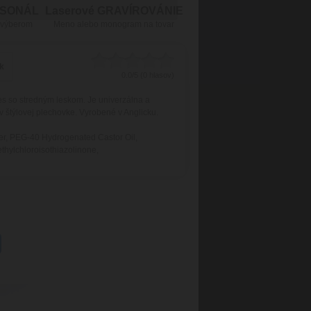
RSONÁL
Laserové GRAVÍROVÁNIE
 výberom
Meno alebo monogram na tovar
sk
0.0/5 (0 hlasov)
es so stredným leskom. Je univerzálna a
v štýlovej plechovke. Vyrobené v Anglicku.
er, PEG-40 Hydrogenated Castor Oil,
thylchloroisothiazolinone,