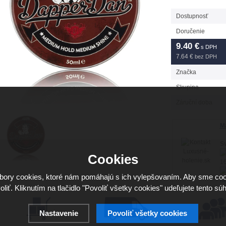
Dostupnosť
Doručenie
9.40
€
s DPH
7.64 €
bez DPH
Značka
Skupina
Záruční doba
Má
Sv
Cookies
16
ory cookies, ktoré nám pomáhajú s ich vylepšovaním. Aby sme coo
ho
oliť. Kliknutím na tlačidlo "Povoliť všetky cookies" udeľujete tento súh
Nastavenie
Povoliť všetky cookies