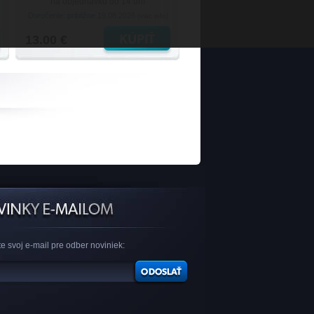
na objednávku do 14 dní
Doručenie: približne 19.08.2026
(viac info)
13.00 €
e svoj e-mail pre odber noviniek: