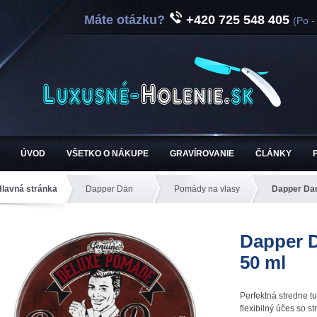
Máte otázku?
+420 725 548 405
(Po -
ÚVOD
VŠETKO O NÁKUPE
GRAVÍROVANIE
ČLÁNKY
Hlavná stránka
Dapper Dan
Pomády na vlasy
Dapper Da
Dapper 
50 ml
Perfektná stredne 
flexibilný účes so s