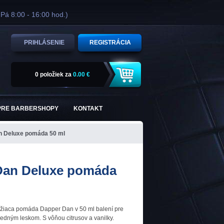
 Pá 8:00 - 16:00 hod.)
PRIHLÁSENIE
REGISTRÁCIA
0 položiek
za
0.00 €
PRE BARBERSHOPY
KONTAKT
n Deluxe pomáda 50 ml
Dan Deluxe pomáda
tužiaca pomáda Dapper Dan v 50 ml balení pre
tredným leskom. S vôňou citrusov a vanilky.