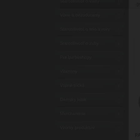
Starostlivosť o vlasy
9
Vône a dezodoranty
Starostlivosť o telo a ruky
Starostlivosť o zuby
Pre barbeshopy
Vitamíny
Vtipné tričká
Dámsky kútik
Merchandise
Vzorky produktov
P