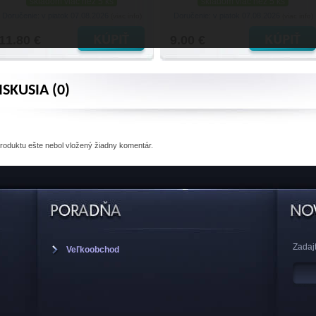
skladom viac než 5 ks
skladom viac než 5 ks
Doručenie: v piatok 07.08.2026
Doručenie: v piatok 07.08.2026
(viac info)
(viac info)
11.80 €
9.00 €
ISKUSIA (0)
produktu
ešte nebol vložený žiadny komentár.
Zadajt
Veľkoobchod