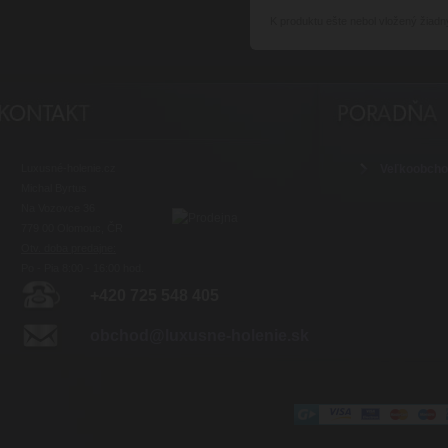
K produktu
ešte nebol vložený žiadn
Luxusné-holenie.cz
Veľkoobch
Michal Byrtus
Na Vozovce 36
779 00 Olomouc, ČR
Otv. doba predajne:
Po - Pia 8:00 - 16:00 hod.
+420 725 548 405
obchod@luxusne-holenie.sk