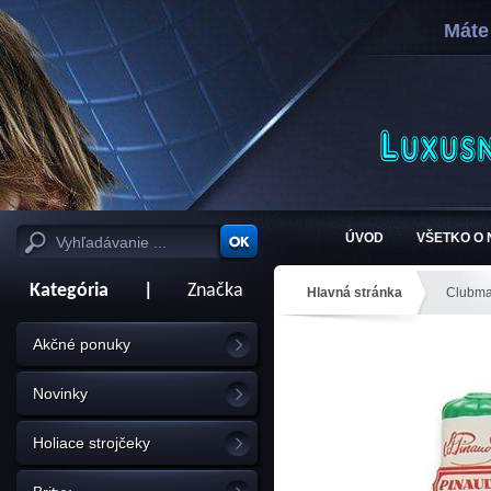
Máte
ÚVOD
VŠETKO O
Kategória
|
Značka
Hlavná stránka
Clubma
Akčné ponuky
Novinky
Holiace strojčeky