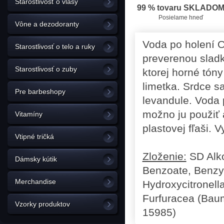
Starostlivosť o vlasy
99 % tovaru SKLADO
Posielame hneď
Vône a dezodoranty
Voda po holení Or
Starostlivosť o telo a ruky
preverenou sladk
Starostlivosť o zuby
ktorej horné tón
limetka. Srdce s
Pre barbeshopy
levandule. Voda 
možno ju použiť a
Vitamíny
plastovej fľaši. 
Vtipné tričká
Zloženie:
SD Alko
Dámsky kútik
Benzoate, Benzyl 
Merchandise
Hydroxycitronell
Furfuracea (Baum
Vzorky produktov
15985)