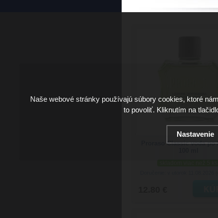
Naše webové stránky používajú súbory cookies, ktoré ná
to povoliť. Kliknutím na tlačid
Nastavenie
Proraso Classic voda po 
100 ml
skladom viac než 5 ks
Doručenie: v utorok 11.08.2026
(
12.80 €