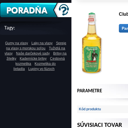
Club
Tagy:
Pa
Gumy na vlasy
Laky na vlasy
Spreje
na vlasy s morskou soľou
Tužidlá na
vlasy
Naše darčekové sady
Britvy na
žiletky
Kadernícke britvy
Cestovná
kozmetika
Kozmetika do
lietadla
Lupiny vo fúzoch
PARAMETRE
Kód produktu
SÚVISIACI TOVAR