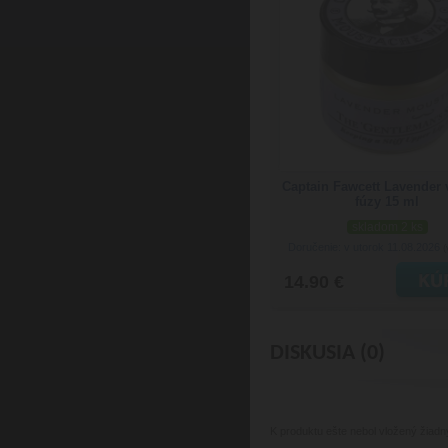
Captain Fawcett Lavender 
fúzy 15 ml
skladom 2 ks
Doručenie: v utorok 11.08.2026
(
14.90 €
DISKUSIA (0)
K produktu
ešte nebol vložený žiadn