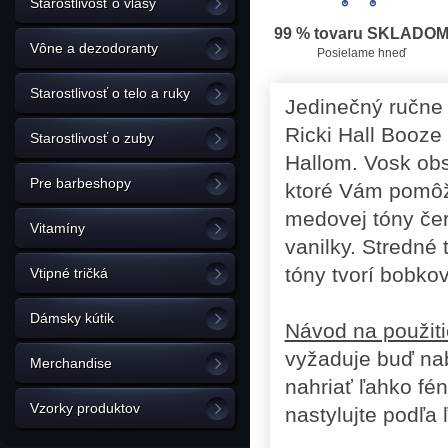
Starostlivosť o vlasy
99 % tovaru SKLADO
Vône a dezodoranty
Posielame hneď
Starostlivosť o telo a ruky
Jedinečný ručne 
Ricki Hall Booze
Starostlivosť o zuby
Hallom. Vosk obs
Pre barbeshopy
ktoré Vám pomôžu
medovej tóny čers
Vitamíny
vanilky. Stredné
tóny tvorí bobko
Vtipné tričká
Dámsky kútik
Návod na použiti
vyžaduje buď nab
Merchandise
nahriať ľahko fé
Vzorky produktov
nastylujte podľa 