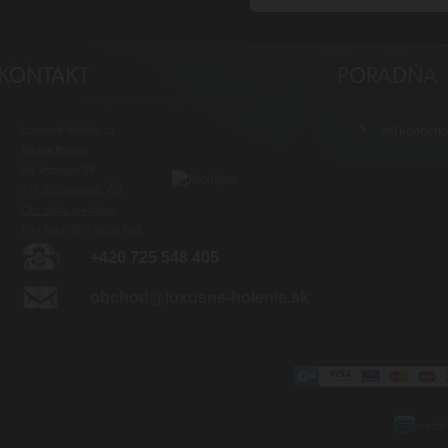
Luxusné-holenie.cz
Veľkoobch
Michal Byrtus
Na Vozovce 36
779 00 Olomouc, ČR
Otv. doba predajne:
Po - Pia 8:00 - 16:00 hod.
+420 725 548 405
obchod@luxusne-holenie.sk