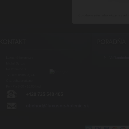
K produktu
ešte nebol vložený žiadn
Luxusné-holenie.cz
Veľkoobch
Michal Byrtus
Na Vozovce 36
779 00 Olomouc, ČR
Otv. doba predajne:
Po - Pia 8:00 - 16:00 hod.
+420 725 548 405
obchod@luxusne-holenie.sk