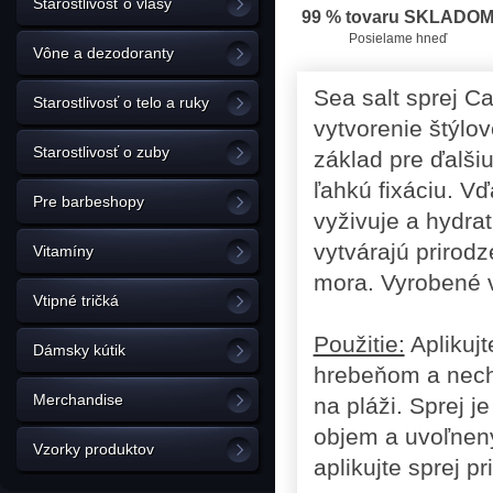
Starostlivosť o vlasy
99 % tovaru SKLADO
Posielame hneď
Vône a dezodoranty
Sea salt sprej Ca
Starostlivosť o telo a ruky
vytvorenie štýlo
Starostlivosť o zuby
základ pre ďalši
ľahkú fixáciu. 
Pre barbeshopy
vyživuje a hydra
vytvárajú prirod
Vitamíny
mora. Vyrobené v
Vtipné tričká
Použitie:
Aplikujt
Dámsky kútik
hrebeňom a necha
Merchandise
na pláži. Sprej j
objem a uvoľnen
Vzorky produktov
aplikujte sprej 