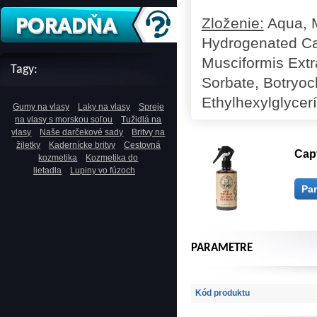
Zloženie:
Aqua, M
Hydrogenated Cas
Musciformis Extr
Tagy:
Sorbate, Botryocl
Ethylhexylglycerí
Gumy na vlasy
Laky na vlasy
Spreje
na vlasy s morskou soľou
Tužidlá na
vlasy
Naše darčekové sady
Britvy na
žiletky
Kadernícke britvy
Cestovná
Capt
kozmetika
Kozmetika do
lietadla
Lupiny vo fúzoch
Pa
PARAMETRE
Kód produktu