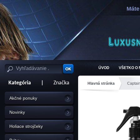
Máte
ÚVOD
VŠETKO O
Kategória
|
Značka
Hlavná stránka
Captai
Akčné ponuky
Novinky
Holiace strojčeky