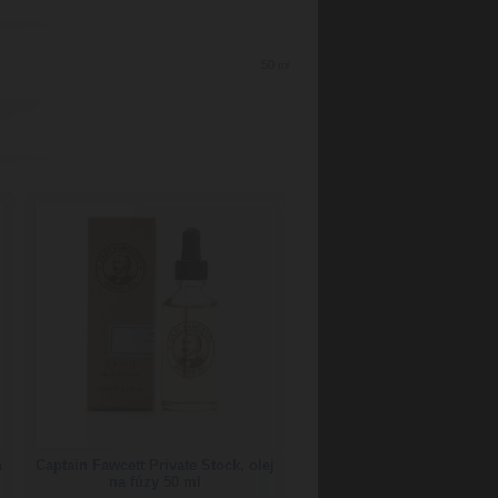
50
ml
a
Captain Fawcett Private Stock, olej
na fúzy 50 ml