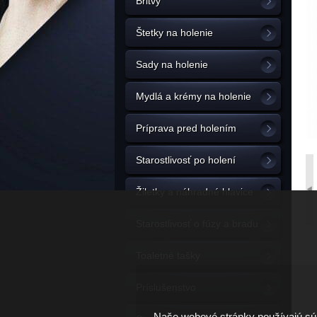
Britvy
Štetky na holenie
Sady na holenie
Mydlá a krémy na holenie
Príprava pred holením
Starostlivosť po holení
Žiletky a náhradné hlavice
Starostlivosť o fúzy a bradu
Toaletné tašky
Príslušenstvo
Naše webové stránky používajú súb