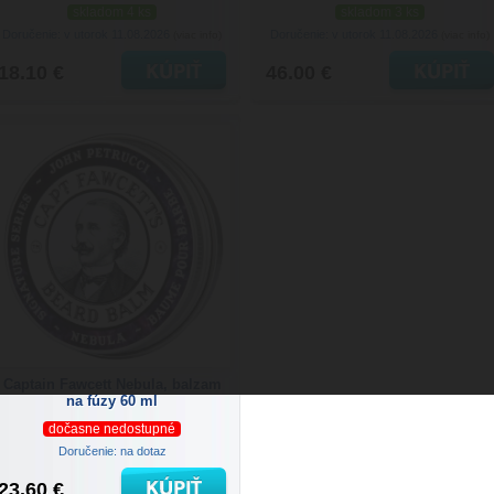
skladom 4 ks
skladom 3 ks
Doručenie: v utorok 11.08.2026
Doručenie: v utorok 11.08.2026
(viac info)
(viac info)
18.10 €
46.00 €
Captain Fawcett Nebula, balzam
na fúzy 60 ml
dočasne nedostupné
Doručenie: na dotaz
23.60 €