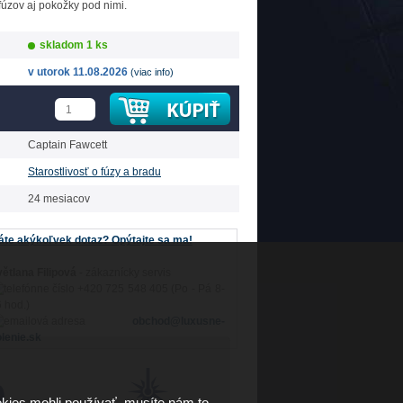
fúzov aj pokožky pod nimi.
skladom 1 ks
v utorok 11.08.2026
(viac info)
Captain Fawcett
Starostlivosť o fúzy a bradu
24 mesiacov
te akýkoľvek dotaz? Opýtajte sa ma!
ětlana Filipová
- zákaznícky servis
+420 725 548 405 (Po - Pá 8-
 hod.)
obchod@luxusne-
lenie.sk
kies mohli používať, musíte nám to