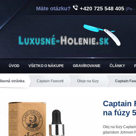
Máte otázku?
+420 725 548 405
(Po -
ÚVOD
VŠETKO O NÁKUPE
GRAVÍROVANIE
ČLÁNKY
Hlavná stránka
Captain Fawcett
Oleje na fúzy
Captain Fawc
Captain 
na fúzy 
Olej na fúzy Captai
gitaristom Johnom P