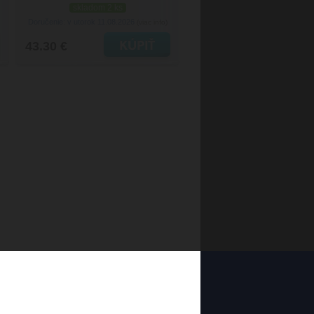
skladom 2 ks
Doručenie: v utorok 11.08.2026
(viac info)
43.30 €