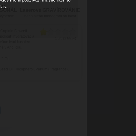
las.
RSONÁL
Laserové GRAVÍROVÁNIE
 výberom
Meno alebo monogram na tovar
 Captain Fawcett
okojiť, hydratovať a
1.0/5 (2 hlasy)
vône tvorí kosatec,
né v Anglicku.
 nimi.
eed Oil, Tocopherol, Parfum (Fragrance),