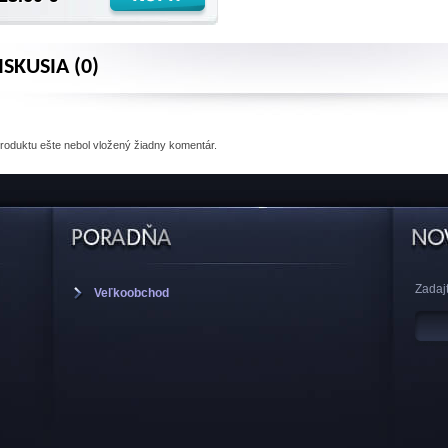
ISKUSIA (0)
produktu
ešte nebol vložený žiadny komentár.
Zadajt
Veľkoobchod