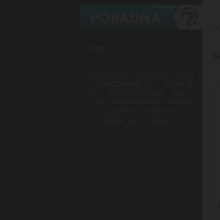
K
Tagy:
S
Gumy na vlasy
Laky na vlasy
Spreje
na vlasy s morskou soľou
Tužidlá na
vlasy
Naše darčekové sady
Britvy na
žiletky
Kadernícke britvy
Cestovná
kozmetika
Kozmetika do
lietadla
Lupiny vo fúzoch