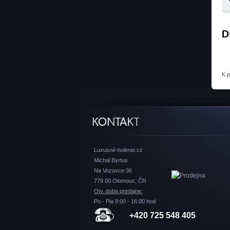
D
K 
Luxusné-holenie.cz
Michal Byrtus
Na Vozovce 36
779 00 Olomouc, ČR
Otv. doba predajne:
Po - Pia 8:00 - 16:00 hod.
+420 725 548 405