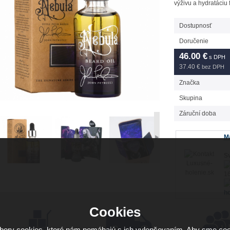
výživu a hydratáciu 
Dostupnosť
Doručenie
46.00
€
s DPH
37.40 €
bez DPH
Značka
Skupina
Záruční doba
Má
Sv
16
ho
Cookies
ory cookies, ktoré nám pomáhajú s ich vylepšovaním. Aby sme coo