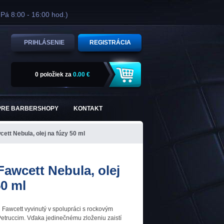
 Pá 8:00 - 16:00 hod.)
PRIHLÁSENIE
REGISTRÁCIA
0 položiek
za
0.00 €
PRE BARBERSHOPY
KONTAKT
ett Nebula, olej na fúzy 50 ml
Fawcett Nebula, olej
50 ml
n Fawcett vyvinutý v spolupráci s rockovým
etruccim. Vďaka jedinečnému zloženiu zaistí