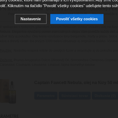
oliť. Kliknutím na tlačidlo "Povoliť všetky cookies" udeľujete tento súh
9 % tovaru SKLADOM
Doprava ZADARMO
Odborný PE
Posielame hneď
Pri objednávke nad 100 EUR
Naozaj pomôže s
Nastavenie
Povoliť všetky cookies
V spolupráci s rockovým gitaristom Johnom Petruccim vznikol unikátny olej na fúzy
Nebula. Elegantne vyvážený pomer esenciálnych olejov Vám pomôže každý deň up
oživiť fúzy aj pokožku. Olej tvoria vzrušujúce tóny bergamotu, myrty a grepu. Srdce 
káva a drevitý céder. Iba prvých 1000 balení obsahuje aj originálne trsátko. Vyrobe
Použitie:
Niekoľko kvapiek votrite do umytých fúzov a vmasírujte aj do pokožky pod
Zloženie:
Prunus Amygdalus Dulcis (Almond) Oil, Simmondsia Chinensis (Jojoba) S
Citronellol, Coumarin, Limonene, Linalool, Alpha-Isomethyl Ionone.
Captain Fawcett Nebula, olej na fúzy 50 ml
Parametre
Súvisiaci tovar
Diskusia (0)
ARAMETRE