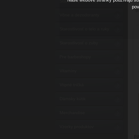
Starostlivosť o vlasy
pov
9
Vône a dezodoranty
Starostlivosť o telo a ruky
Starostlivosť o zuby
Pre barbeshopy
Vitamíny
Vtipné tričká
Dámsky kútik
Merchandise
Vzorky produktov
P