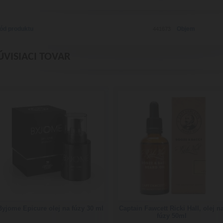
ód produktu
Objem
441673
ÚVISIACI TOVAR
Byjome Epicure olej na fúzy 30 ml
Captain Fawcett Ricki Hall, olej n
fúzy 50ml