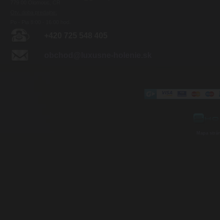
779 00 Olomouc, ČR
Otv. doba predajne:
Po - Pia 8:00 - 16:00 hod.
+420 725 548 405
obchod@luxusne-holenie.sk
Mapa strá