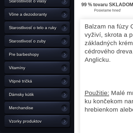
Starostlivosť o vlasy
99 % tovaru SKLADO
Posielame hneď
Vône a dezodoranty
Balzam na fúzy C
Starostlivosť o telo a ruky
vyživí, skrota a 
Starostlivosť o zuby
základných krémo
cédrového dreva,
Pre barbeshopy
Anglicku.
Vitamíny
Vtipné tričká
Použitie:
Malé mn
Dámsky kútik
ku končekom nan
Merchandise
hrebienkom aleb
Vzorky produktov