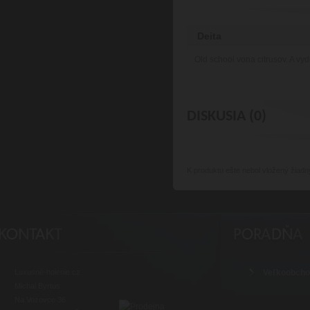
Deita
Old school vona citrusov. A vyd
DISKUSIA (0)
K produktu
ešte nebol vložený žiadn
Luxusné-holenie.cz
Veľkoobch
Michal Byrtus
Na Vozovce 36