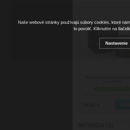
Naše webové stránky používajú súbory cookies, ktoré ná
to povoliť. Kliknutím na tlačid
Nastavenie
Byjome Gentleman balz
fúzy 50 ml
skladom viac než 5 ks
Doručenie: v utorok 11.08.2026
(
18.90 €
RECENZIA (1)