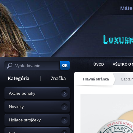
Máte
ÚVOD
VŠETKO O
Kategória
|
Značka
Hlavná stránka
Captai
Akčné ponuky
Novinky
Holiace strojčeky