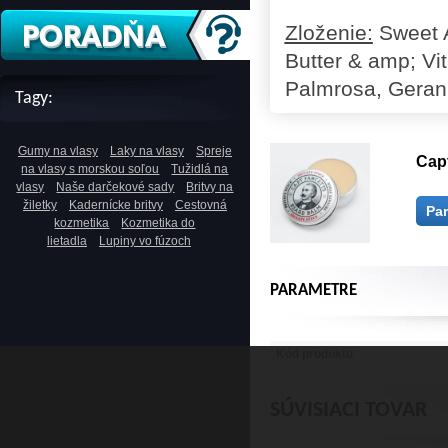
Zloženie:
Sweet A
Butter & amp; Vi
Palmrosa, Gerani
Tagy:
Gumy na vlasy
Laky na vlasy
Spreje
Capt
na vlasy s morskou soľou
Tužidlá na
vlasy
Naše darčekové sady
Britvy na
žiletky
Kadernícke britvy
Cestovná
Pa
kozmetika
Kozmetika do
lietadla
Lupiny vo fúzoch
PARAMETRE
Kód produktu
SÚVISIACI TOVAR