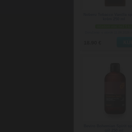
Noberu Tobacco Vanilla s
krém 250 ml
skladom viac než 5 ks
Doručenie: v utorok 11.08.2026
(
18.90 €
Beviro Bohemian Spirit s
gél 250 ml