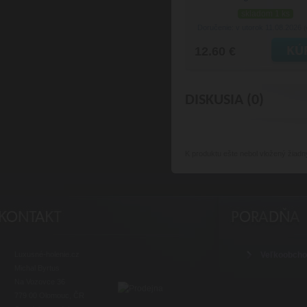
skladom 1 ks
Doručenie: v utorok 11.08.2026
(
12.60 €
DISKUSIA (0)
K produktu
ešte nebol vložený žiadn
Luxusné-holenie.cz
Veľkoobch
Michal Byrtus
Na Vozovce 36
779 00 Olomouc, ČR