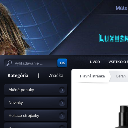
Máte
ÚVOD
VŠETKO O
Kategória
|
Značka
Hlavná stránka
Berani
Akčné ponuky
Novinky
Holiace strojčeky