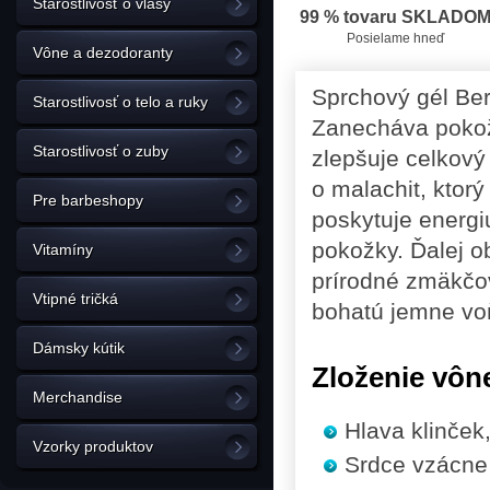
Starostlivosť o vlasy
99 % tovaru SKLADO
Posielame hneď
Vône a dezodoranty
Sprchový gél Ber
Starostlivosť o telo a ruky
Zanecháva pokož
Starostlivosť o zuby
zlepšuje celkový
o malachit, kto
Pre barbeshopy
poskytuje energi
pokožky. Ďalej o
Vitamíny
prírodné zmäkčov
Vtipné tričká
bohatú jemne vo
Dámsky kútik
Zloženie vôn
Merchandise
Hlava
klinček,
Vzorky produktov
Srdce
vzácne 