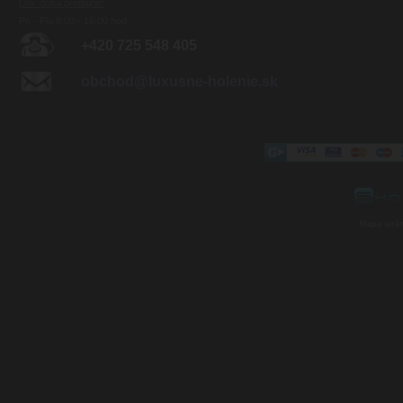
Otv. doba predajne:
Po - Pia 8:00 - 16:00 hod.
+420 725 548 405
obchod@luxusne-holenie.sk
Mapa strá