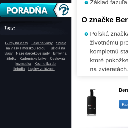
Základ
fazuľa
O značke Ber
Tagy:
Poľská značka
životnému pro
Gumy na vlasy
Laky na vlasy
Spreje
na vlasy s morskou soľou
Tužidlá na
kompletnú star
vlasy
Naše darčekové sady
Britvy na
žiletky
Kadernícke britvy
Cestovná
ktoré pokožke
kozmetika
Kozmetika do
na zvieratách
lietadla
Lupiny vo fúzoch
Ber
Pa