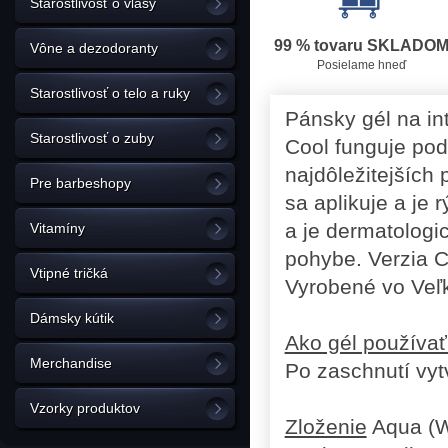
Starostlivosť o vlasy
99 % tovaru SKLADO
Vône a dezodoranty
Posielame hneď
Starostlivosť o telo a ruky
Pánsky gél na in
Starostlivosť o zuby
Cool funguje pod
najdôležitejších 
Pre barbeshopy
sa aplikuje a je 
a je dermatologic
Vitamíny
pohybe. Verzia C
Vtipné tričká
Vyrobené vo Veľke
Dámsky kútik
Ako gél používa
Merchandise
Po zaschnutí vyt
Vzorky produktov
Zloženie
Aqua (Wa