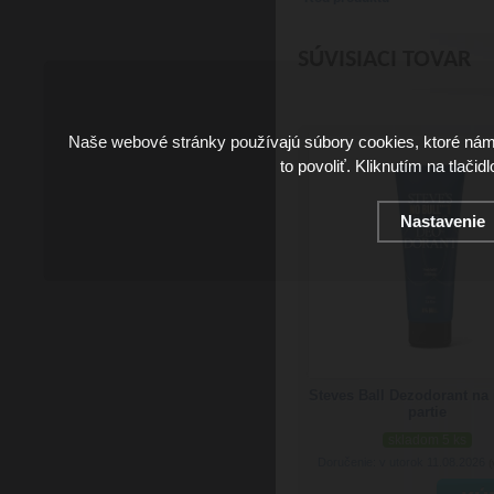
SÚVISIACI TOVAR
Naše webové stránky používajú súbory cookies, ktoré ná
to povoliť. Kliknutím na tlačid
Nastavenie
Steves Ball Dezodorant na
partie
skladom 5 ks
Doručenie: v utorok 11.08.2026
(