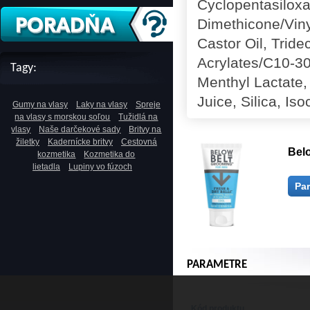
Cyclopentasiloxa
Dimethicone/Vin
Castor Oil, Trid
Acrylates/C10-30
Tagy:
Menthyl Lactate,
Juice, Silica, Iso
Gumy na vlasy
Laky na vlasy
Spreje
na vlasy s morskou soľou
Tužidlá na
vlasy
Naše darčekové sady
Britvy na
žiletky
Kadernícke britvy
Cestovná
Belo
kozmetika
Kozmetika do
lietadla
Lupiny vo fúzoch
Pa
PARAMETRE
Kód produktu