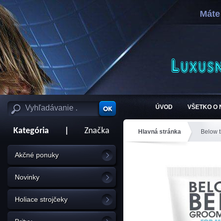
Máte
ÚVOD
VŠETKO O
Kategória
|
Značka
Hlavná stránka
Below t
ml
Akčné ponuky
Novinky
Holiace strojčeky