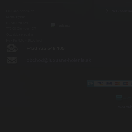
Luxusné-holenie.cz
Veľkoobch
Michal Byrtus
Na Vozovce 36
779 00 Olomouc, ČR
Otv. doba predajne:
Po - Pia 8:00 - 16:00 hod.
+420 725 548 405
obchod@luxusne-holenie.sk
Mapa strá