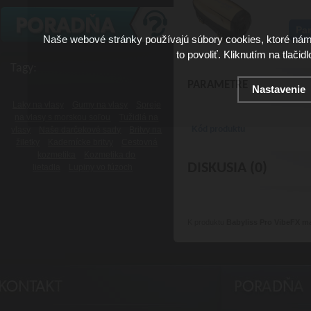
Pa
Naše webové stránky používajú súbory cookies, ktoré ná
to povoliť. Kliknutím na tlačid
Tagy:
PARAMETRE
Nastavenie
Laky na vlasy
Gumy na vlasy
Spreje
na vlasy s morskou soľou
Tužidlá na
Kód produktu
vlasy
Naše darčekové sady
Britvy na
žiletky
Kadernícke britvy
Cestovná
kozmetika
Kozmetika do
DISKUSIA (0)
lietadla
Lupiny vo fúzoch
K produktu
Babyliss Pro VibeFX m