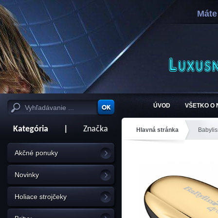
Máte
ÚVOD
VŠETKO O
Kategória
|
Značka
Hlavná stránka
Babylis
Akčné ponuky
Novinky
Holiace strojčeky