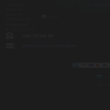
Luxusné-holenie.cz
Veľkoobch
Michal Byrtus
Na Vozovce 36
779 00 Olomouc, ČR
Otv. doba predajne:
Po - Pia 8:00 - 16:00 hod.
+420 725 548 405
obchod@luxusne-holenie.sk
Mapa strá