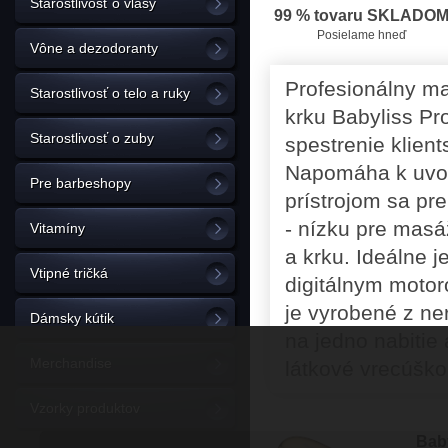
Starostlivosť o vlasy
99 % tovaru SKLADO
Posielame hneď
Vône a dezodoranty
Profesionálny ma
Starostlivosť o telo a ruky
krku Babyliss Pr
Starostlivosť o zuby
spestrenie klien
Napomáha k uvoľ
Pre barbeshopy
prístrojom sa pre
- nízku pre masá
Vitamíny
a krku. Ideálne 
Vtipné tričká
digitálnym motor
je vyrobené z ne
Dámsky kútik
na jedno nabitie 
Merchandise
látkové vrecúško
Vzorky produktov
Bab