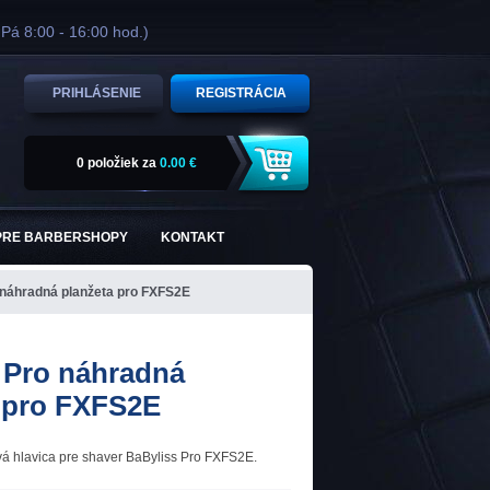
 Pá 8:00 - 16:00 hod.)
PRIHLÁSENIE
REGISTRÁCIA
0 položiek
za
0.00 €
PRE BARBERSHOPY
KONTAKT
 náhradná planžeta pro FXFS2E
 Pro náhradná
 pro FXFS2E
á hlavica pre shaver BaByliss Pro FXFS2E.