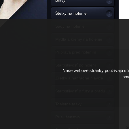
Britvy
Štetky na holenie
Sady na holenie
Mydlá a krémy na holenie
Príprava pred holením
Starostlivosť po holení
Naše webové stránky používajú súb
pov
Žiletky a náhradné hlavice
Starostlivosť o fúzy a bradu
Toaletné tašky
Príslušenstvo
9