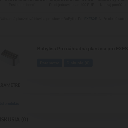
Posielame hneď
Pri objednávke nad 100 EUR
Naozaj pomôže s
Náhradná planžetová hlavica pre shaver BaByliss Pro
FXFS2E
.
Nože nie sú súčas
Babyliss Pro náhradná planžeta pro FXF
Parametre
Diskusia (0)
ARAMETRE
ód produktu
ISKUSIA (0)