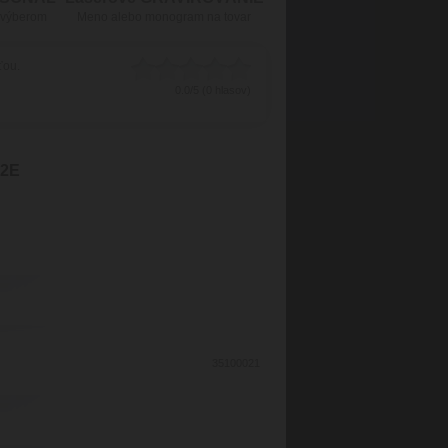
 výberom
Meno alebo monogram na tovar
ťou.
0.0/5 (0 hlasov)
S2E
35100021