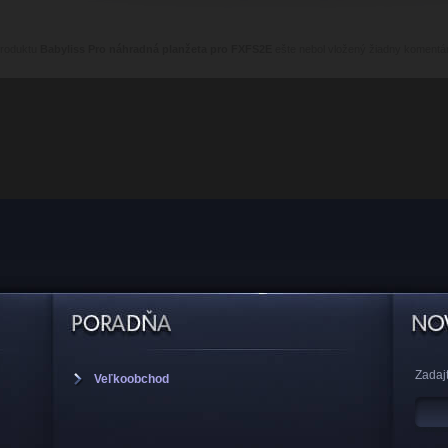
produktu
Babyliss Pro náhradná planžeta pro FXFS2E
ešte nebol vložený žiadny komentár
Zadajt
Veľkoobchod