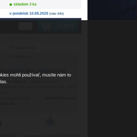
skladom 3 ks
v pondelok 10.08.2026
(viac info)
Babyliss Pro
Pre barbeshopy
24 mesiacov
te akýkoľvek dotaz? Opýtajte sa ma!
kies mohli používať, musíte nám to
las.
ětlana Filipová
- zákaznícky servis
+420 725 548 405 (Po - Pá 8-
 hod.)
obchod@luxusne-
lenie.sk
RSONÁL
Laserové GRAVÍROVÁNIE