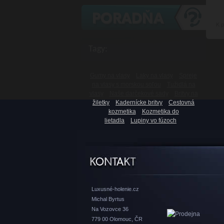
K 
Tagy:
Gumy na vlasy
Laky na vlasy
Spreje
na vlasy s morskou soľou
Tužidlá na
vlasy
Naše darčekové sady
Britvy na
žiletky
Kadernícke britvy
Cestovná
kozmetika
Kozmetika do
lietadla
Lupiny vo fúzoch
Luxusné-holenie.cz
Michal Byrtus
Na Vozovce 36
779 00 Olomouc, ČR