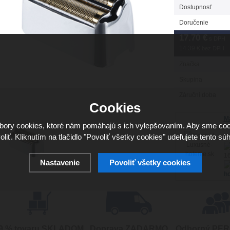
Dostupnosť
Doručenie
17.70
€
s DPH
14.39 €
bez DPH
Značka
Skupina
Záruční doba
Cookies
Má
ory cookies, ktoré nám pomáhajú s ich vylepšovaním. Aby sme coo
oliť. Kliknutím na tlačidlo "Povoliť všetky cookies" udeľujete tento súh
Sv
16
Nastavenie
Povoliť všetky cookies
ho
9 % tovaru SKLADOM
Doprava ZADARMO
Odborný PE