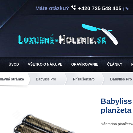
Máte otázku?
+420 725 548 405
(Po -
ÚVOD
VŠETKO O NÁKUPE
GRAVÍROVANIE
ČLÁNKY
Hlavná stránka
Babyliss Pro
Príslušenstvo
Babyliss Pro
Babyliss
planžeta
Náhradná planžetov