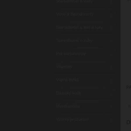
Starostlivosť o vlasy
Vône a dezodoranty
Starostlivosť o telo a ruky
Starostlivosť o zuby
Pre barbeshopy
Vitamíny
Vtipné tričká
P
Dámsky kútik
Merchandise
K
Vzorky produktov
D