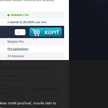
strihacia hlavica FX803BME pre strojčeky
skladom 2 ks
v utorok 11.08.2026
(viac info)
Babyliss Pro
Pre barbeshopy
24 mesiacov
te akýkoľvek dotaz? Opýtajte sa ma!
ětlana Filipová
- zákaznícky servis
+420 725 548 405 (Po - Pá 8-
 hod.)
obchod@luxusne-
lenie.sk
kies mohli používať, musíte nám to