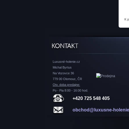
K 
Luxusné-holenie.cz
Michal Byrtus
Na Vozovce 36
779 00 Olomouc, ČR
Otv. doba predajne:
Po - Pia 8:00 - 16:00 hod.
+420 725 548 405
obchod@luxusne-holenie