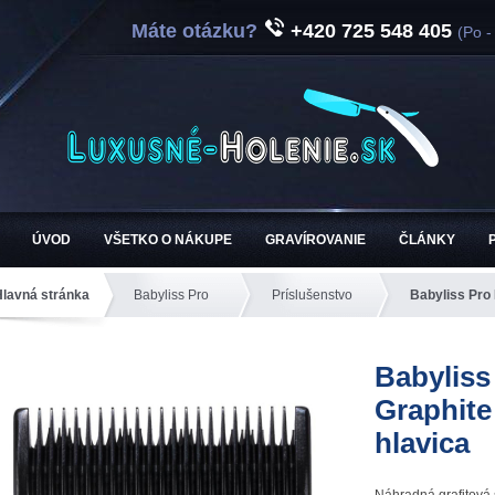
Máte otázku?
+420 725 548 405
(Po -
ÚVOD
VŠETKO O NÁKUPE
GRAVÍROVANIE
ČLÁNKY
Hlavná stránka
Babyliss Pro
Príslušenstvo
Babyliss Pro
Babylis
Graphite
hlavica