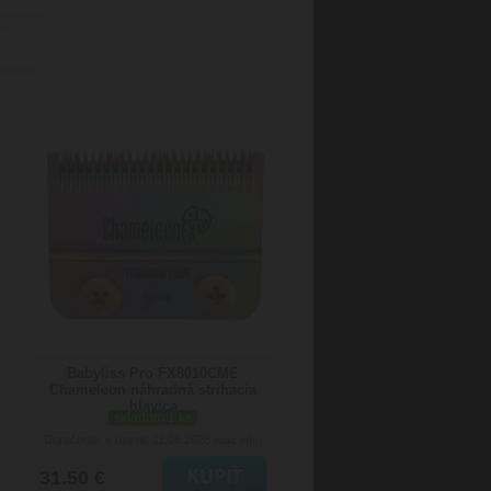
Babyliss Pro FX8010CME
Chameleon náhradná strihacia
hlavica
skladom 1 ks
Doručenie: v utorok 11.08.2026
(viac info)
31.50 €