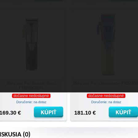
Babyliss Pro Boost+ Gold
Babyliss Pro Chameleon FX8700I
FX8700GBPE
dočasne nedostupné
dočasne nedostupné
Doručenie: na dotaz
Doručenie: na dotaz
169.30 €
181.10 €
ISKUSIA (0)