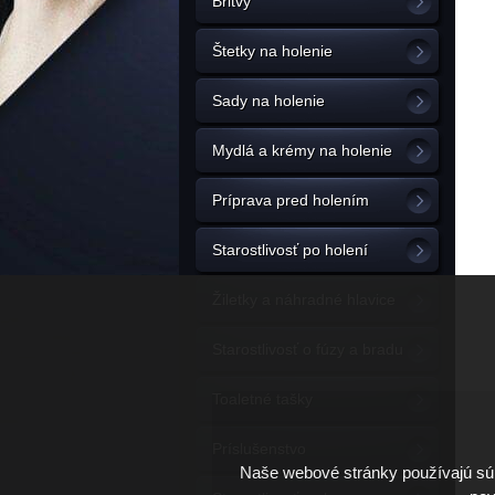
Britvy
Štetky na holenie
Sady na holenie
Mydlá a krémy na holenie
Príprava pred holením
Starostlivosť po holení
Žiletky a náhradné hlavice
Starostlivosť o fúzy a bradu
Toaletné tašky
Príslušenstvo
Naše webové stránky používajú súb