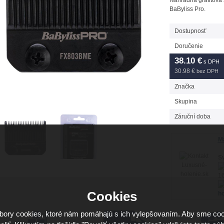
Náhradná grafitová 
BaByliss Pro.
Dostupnosť
Doručenie
38.10
€
s DPH
30.98 €
bez DPH
Značka
Skupina
Záruční doba
Má
Sv
16
Cookies
ho
ory cookies, ktoré nám pomáhajú s ich vylepšovaním. Aby sme coo