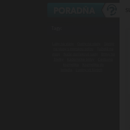
S
Tagy:
Laky na vlasy
Gumy na vlasy
Spreje
na vlasy s morskou soľou
Tužidlá na
vlasy
Naše darčekové sady
Britvy na
žiletky
Kadernícke britvy
Cestovná
kozmetika
Kozmetika do
lietadla
Lupiny vo fúzoch