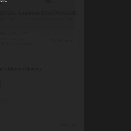
las.
RSONÁL
Laserové GRAVÍROVÁNIE
 výberom
Meno alebo monogram na tovar
45 mm, výška 38 mm.
e zahrievanie a
0.0/5 (0 hlasov)
í. Určené pre modely:
 strihacia hlavica
FX803BME