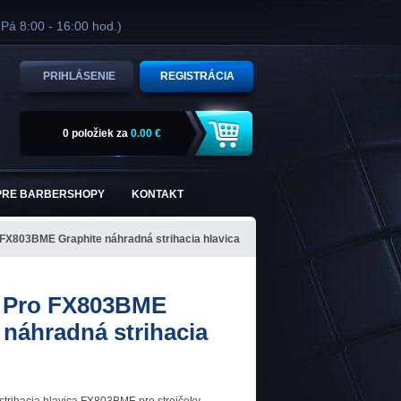
 Pá 8:00 - 16:00 hod.)
PRIHLÁSENIE
REGISTRÁCIA
0 položiek
za
0.00 €
PRE BARBERSHOPY
KONTAKT
 FX803BME Graphite náhradná strihacia hlavica
s Pro FX803BME
 náhradná strihacia