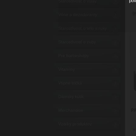
pov
Starostlivosť o vlasy
9
Vône a dezodoranty
Starostlivosť o telo a ruky
Starostlivosť o zuby
Pre barbeshopy
Vitamíny
Vtipné tričká
Dámsky kútik
Merchandise
P
Vzorky produktov
K