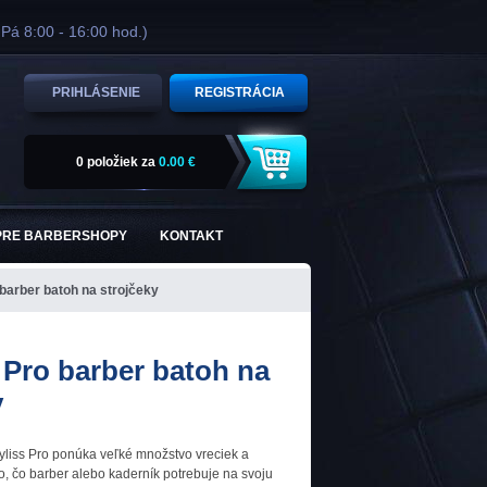
 Pá 8:00 - 16:00 hod.)
PRIHLÁSENIE
REGISTRÁCIA
0 položiek
za
0.00 €
PRE BARBERSHOPY
KONTAKT
barber batoh na strojčeky
 Pro barber batoh na
y
yliss Pro ponúka veľké množstvo vreciek a
o, čo barber alebo kaderník potrebuje na svoju