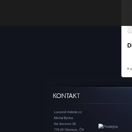
D
K 
Luxusné-holenie.cz
Michal Byrtus
Na Vozovce 36
779 00 Olomouc, ČR