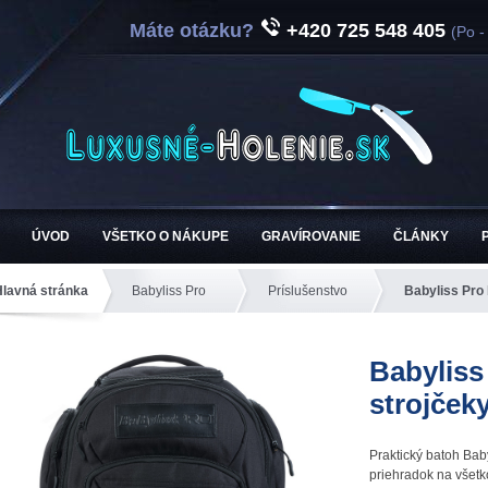
Máte otázku?
+420 725 548 405
(Po -
ÚVOD
VŠETKO O NÁKUPE
GRAVÍROVANIE
ČLÁNKY
Hlavná stránka
Babyliss Pro
Príslušenstvo
Babyliss Pro 
Babyliss
strojček
Praktický batoh Bab
priehradok na všetk