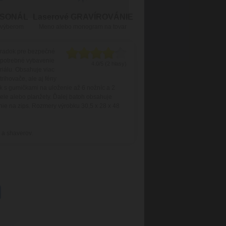
RSONÁL
Laserové GRAVÍROVÁNIE
 výberom
Meno alebo monogram na tovar
ehradok pre bezpečné
ť potrebné vybavenie
4.0/5 (2 hlasy)
riálu. Obsahuje viac
rihovače, ale aj fény
ok s gumičkami na uloženie až 6 nožníc a 2
pele alebo planžety. Ďalej batoh obsahuje
anie na zips. Rozmery výrobku 30,5 x 28 x 48
 a shaverov.