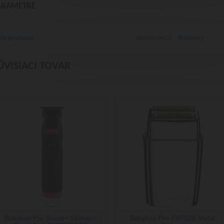
ARAMETRE
ód produktu
Rozmery
BBARB1PKCE
ÚVISIACI TOVAR
Babyliss Pro Boost+ Skeleton
Babyliss Pro FXFS2E Metal