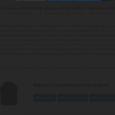
9 % tovaru SKLADOM
Doprava ZADARMO
Odborný PE
Posielame hneď
Pri objednávke nad 100 EUR
Naozaj pomôže s
Praktický batoh Babyliss Pro v čiernej farbe ponúka veľké množstvo vreciek a pri
uloženie strojčekov a príslušenstva. Batoh ocení každý profesionál, ktorý chce ma
pohromade a prehľadne. Batoh je vyrobený z odolného, ​​ale zároveň ľahkého mate
ako 10 vreciek a priehradok, do ktorých sa zmestia nožnice, holiace strojčeky a zast
a ďalšie nástroje. Centrálna úložná priehradka má ďalších 9 špeciálnych priehrad
holiacich strojčekov. Horná priehradka slúži na príslušenstvo, ako sú náhradné če
odnímateľné zrkadlo, nastaviteľné popruhy, polstrovanie, elastické pásiky a zapín
cm.
Upozornenie:
Fotografie sú ilustračné, batoh je dodávaný bez hrebeňov, strojčekov
Babyliss Pro barber batoh na strojčeky
Parametre
Súvisiaci tovar
Diskusia (0)