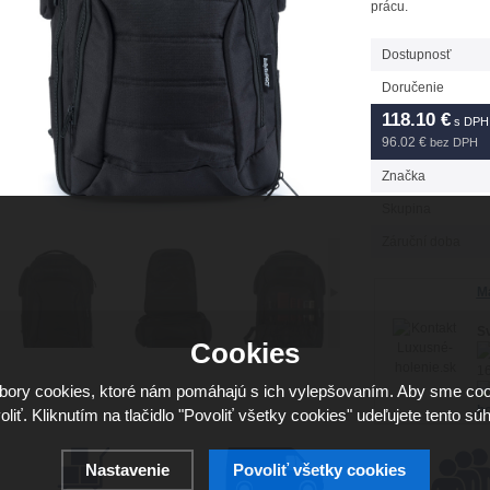
prácu.
Dostupnosť
Doručenie
118.10
€
s DPH
96.02 €
bez DPH
Značka
Skupina
Záruční doba
Má
Sv
Cookies
16
ory cookies, ktoré nám pomáhajú s ich vylepšovaním. Aby sme coo
ho
oliť. Kliknutím na tlačidlo "Povoliť všetky cookies" udeľujete tento súh
Nastavenie
Povoliť všetky cookies