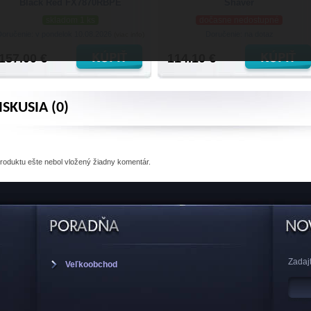
Black Red FX7870RBPE
Shaver
skladom 1 ks
dočasne nedostupné
Doručenie: v pondelok 10.08.2026
Doručenie: na dotaz
(viac info)
157.00 €
114.10 €
ISKUSIA (0)
produktu
ešte nebol vložený žiadny komentár.
Zadajt
Veľkoobchod