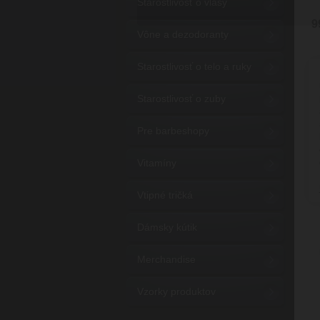
Starostlivosť o vlasy
9
Vône a dezodoranty
Starostlivosť o telo a ruky
Starostlivosť o zuby
Pre barbeshopy
Vitamíny
Vtipné tričká
Dámsky kútik
Merchandise
Vzorky produktov