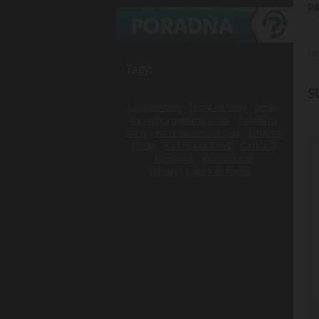
P
K
Tagy:
S
Laky na vlasy
Gumy na vlasy
Spreje
na vlasy s morskou soľou
Tužidlá na
vlasy
Naše darčekové sady
Britvy na
žiletky
Kadernícke britvy
Cestovná
kozmetika
Kozmetika do
lietadla
Lupiny vo fúzoch