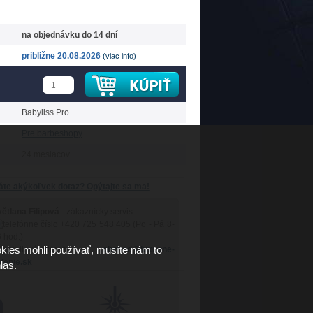
na objednávku do 14 dní
približne 20.08.2026
(viac info)
Babyliss Pro
Pre barbeshopy
24 mesiacov
te akýkoľvek dotaz? Opýtajte sa ma!
ětlana Filipová
- zákaznícky servis
+420 725 548 405 (Po - Pá 8-
 hod.)
kies mohli používať, musíte nám to
obchod@luxusne-
lenie.sk
las.