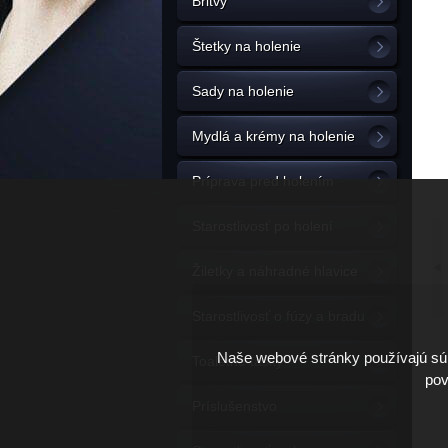
Britvy
Štetky na holenie
Sady na holenie
Mydlá a krémy na holenie
Príprava pred holením
Starostlivosť po holení
Žiletky a náhradné hlavice
Starostlivosť o fúzy a bradu
Naše webové stránky používajú súb
Toaletné tašky
pov
Príslušenstvo