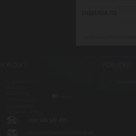
DISKUSIA (0)
K produktu
ešte nebol vložený žiadn
Luxusné-holenie.cz
Veľkoobch
Michal Byrtus
Na Vozovce 36
779 00 Olomouc, ČR
Otv. doba predajne:
Po - Pia 8:00 - 16:00 hod.
+420 725 548 405
obchod@luxusne-holenie.sk