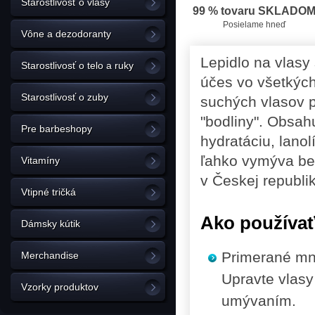
Starostlivosť o vlasy
99 % tovaru SKLADO
Posielame hneď
Vône a dezodoranty
Lepidlo na vlasy 
Starostlivosť o telo a ruky
účes vo všetkýc
Starostlivosť o zuby
suchých vlasov p
"bodliny". Obsahu
Pre barbeshopy
hydratáciu, lanol
ľahko vymýva b
Vitamíny
v Českej republi
Vtipné tričká
Ako používa
Dámsky kútik
Primerané mno
Merchandise
Upravte vlasy
Vzorky produktov
umývaním.