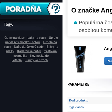
O značke An
Populárna čes
Tagy:
osobitou komun
Gumy na vlasy
Laky na vlasy
Spreje
na vlasy s morskou soľou
Tužidlá na
vlasy
Naše darčekové sady
Britvy na
Angr
žiletky
Kadernícke britvy
Cestovná
kozmetika
Kozmetika do
lietadla
Lupiny vo fúzoch
Pa
PARAMETRE
Kód produktu
Typ vlasov