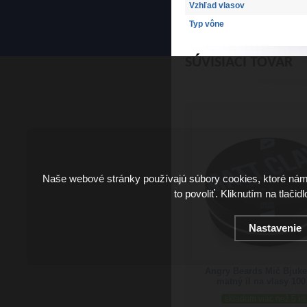
Vzhľad vlasov
Typ vône
SÚVISIACI TOVAR
Naše webové stránky používajú súbory cookies, ktoré ná
to povoliť. Kliknutím na tlačid
Nastavenie
Angry Beards Mič Bjuk
matný íl na vlasy 100
skladom viac než 5 ks