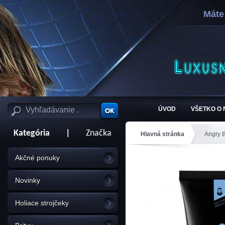
Máte
ÚVOD
VŠETKO O
Kategória
|
Značka
Hlavná stránka
Angry 
Akčné ponuky
Novinky
Holiace strojčeky