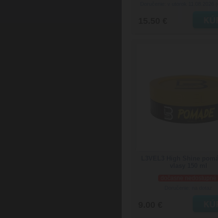
Doručenie: v utorok 11.08.2026
(
15.50 €
L3VEL3 High Shine pom
vlasy 150 ml
dočasne nedostupné
Doručenie: na dotaz
9.00 €