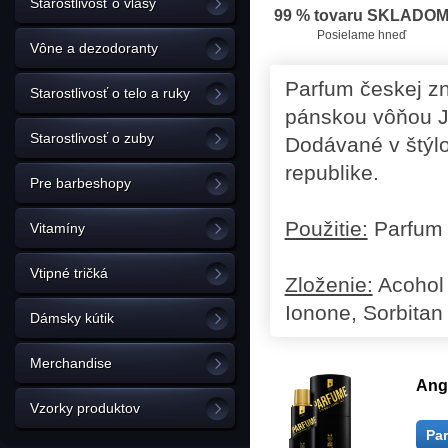
Starostlivosť o vlasy
99 % tovaru SKLADO
Posielame hneď
Vône a dezodoranty
Parfum českej zn
Starostlivosť o telo a ruky
pánskou vôňou Ja
Starostlivosť o zuby
Dodávané v štýl
republike.
Pre barbeshopy
Použitie:
Parfum j
Vitamíny
Vtipné tričká
Zloženie:
Acohol 
Ionone, Sorbitan
Dámsky kútik
Merchandise
Ang
Vzorky produktov
Pa