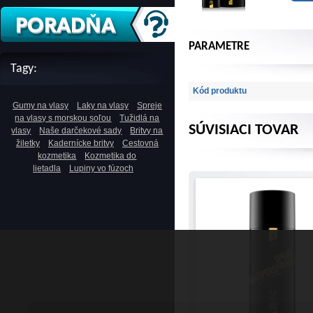
PARAMETRE
Tagy:
Kód produktu
Gumy na vlasy
Laky na vlasy
Spreje
na vlasy s morskou soľou
Tužidlá na
SÚVISIACI TOVAR
vlasy
Naše darčekové sady
Britvy na
žiletky
Kadernícke britvy
Cestovná
kozmetika
Kozmetika do
lietadla
Lupiny vo fúzoch