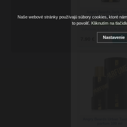
Angry Beards Jack Sa
antiperspirant 150 m
Naše webové stránky používajú súbory cookies, ktoré ná
to povoliť. Kliknutím na tlačid
skladom viac než 5 ks
Doručenie: v utorok 11.08.2026
(
Nastavenie
7.90 €
Angry Beards Urban Two
parfum 100 ml