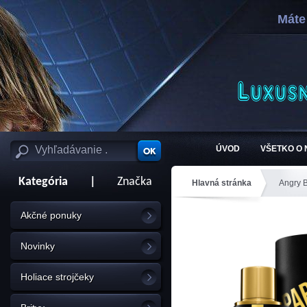
Máte
ÚVOD
VŠETKO O
Kategória
|
Značka
Hlavná stránka
Angry 
Akčné ponuky
Novinky
Holiace strojčeky