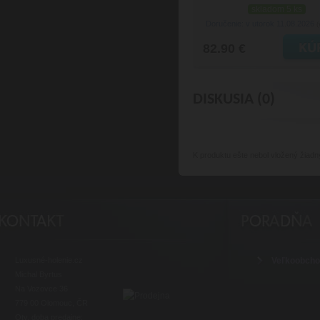
skladom 5 ks
Doručenie: v utorok 11.08.2026
(
82.90 €
DISKUSIA (0)
K produktu
ešte nebol vložený žiadn
Luxusné-holenie.cz
Veľkoobch
Michal Byrtus
Na Vozovce 36
779 00 Olomouc, ČR
Otv. doba predajne: