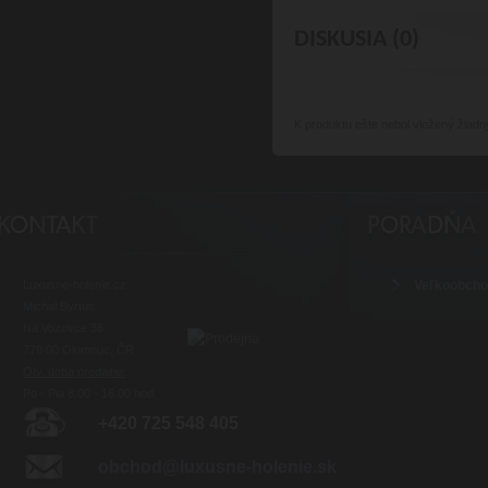
DISKUSIA (0)
K produktu
ešte nebol vložený žiadn
Luxusné-holenie.cz
Veľkoobch
Michal Byrtus
Na Vozovce 36
779 00 Olomouc, ČR
Otv. doba predajne:
Po - Pia 8:00 - 16:00 hod.
+420 725 548 405
obchod@luxusne-holenie.sk