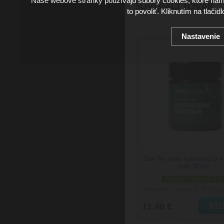
Naše webové stránky používajú súbory cookies, ktoré ná
SÚVISIACI TOVAR
to povoliť. Kliknutím na tlačid
Nastavenie
Zew for men hydratačný 
tvár 30 ml
skladom viac než 5 ks
Doručenie: v utorok 11.08.2026
(
11.40 €