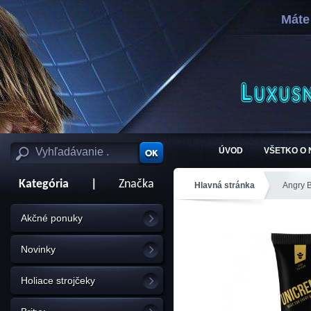
Máte
ÚVOD
VŠETKO O
Kategória
|
Značka
Hlavná stránka
Angry 
Akčné ponuky
Novinky
Holiace strojčeky