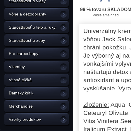
Starostlivosť o vlasy
99 % tovaru SKLADO
Vône a dezodoranty
Posielame hneď
Starostlivosť o telo a ruky
Univerzálny krém
vôňou Jack Saloo
Starostlivosť o zuby
chráni pokožku. J
Pre barbeshopy
Je výborný aj na
vonkajšími vplyvm
Vitamíny
naštartujú detox
antioxidant a up
Vtipné tričká
vyskúšanie. Vyro
Dámsky kútik
Zloženie:
Aqua, G
Merchandise
Cetearyl Olivate
Vzorky produktov
Vitis Vinifera Se
Italicum Extract,