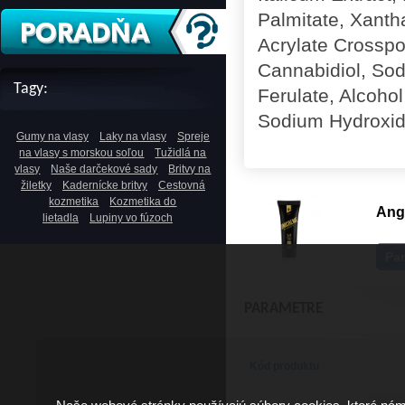
Palmitate, Xanth
Acrylate Crosspo
Cannabidiol, Sod
Tagy:
Ferulate, Alcoho
Sodium Hydroxid
Gumy na vlasy
Laky na vlasy
Spreje
na vlasy s morskou soľou
Tužidlá na
vlasy
Naše darčekové sady
Britvy na
žiletky
Kadernícke britvy
Cestovná
kozmetika
Kozmetika do
Ang
lietadla
Lupiny vo fúzoch
Pa
PARAMETRE
Kód produktu