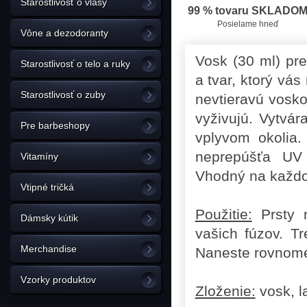
Starostlivosť o vlasy
99 % tovaru SKLADO
Posielame hneď
Vône a dezodoranty
Vosk (30 ml) pre
Starostlivosť o telo a ruky
a tvar, ktorý vá
Starostlivosť o zuby
nevtieravú vosko
vyživujú. Vytvár
Pre barbeshopy
vplyvom okolia.
neprepúšťa UV
Vitamíny
Vhodný na každo
Vtipné tričká
Použitie:
Prsty n
Dámsky kútik
vašich fúzov. T
Merchandise
Naneste rovnome
Vzorky produktov
Zloženie:
vosk, l