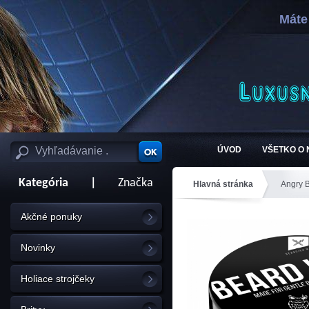
Máte
ÚVOD
VŠETKO O
Kategória
|
Značka
Hlavná stránka
Angry 
Akčné ponuky
Novinky
Holiace strojčeky