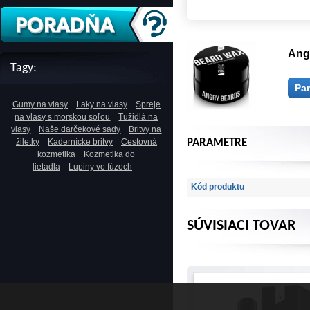
Ang
Tagy:
Pa
Gumy na vlasy
Laky na vlasy
Spreje
na vlasy s morskou soľou
Tužidlá na
vlasy
Naše darčekové sady
Britvy na
žiletky
Kadernícke britvy
Cestovná
PARAMETRE
kozmetika
Kozmetika do
lietadla
Lupiny vo fúzoch
Kód produktu
SÚVISIACI TOVAR