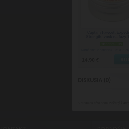
Captain Fawcett Expedi
Strength, vosk na fúzy 
skladom 3 ks
Doručenie: v pondelok 10.08.202
14.90 €
DISKUSIA (0)
K produktu
ešte nebol vložený žiadn