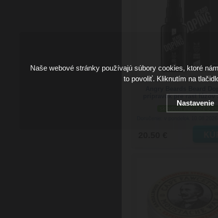
Naše webové stránky používajú súbory cookies, ktoré ná
to povoliť. Kliknutím na tlačid
Angry Beards Beard Do
prípravok pre rast fúzov
Nastavenie
skladom viac než 5 ks
Doručenie: v pondelok 10.08.202
20.50 €