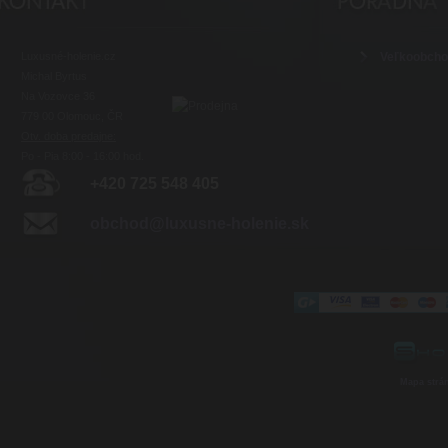
Luxusné-holenie.cz
Veľkoobch
Michal Byrtus
Na Vozovce 36
779 00 Olomouc, ČR
Otv. doba predajne:
Po - Pia 8:00 - 16:00 hod.
+420 725 548 405
obchod@luxusne-holenie.sk
Mapa strá