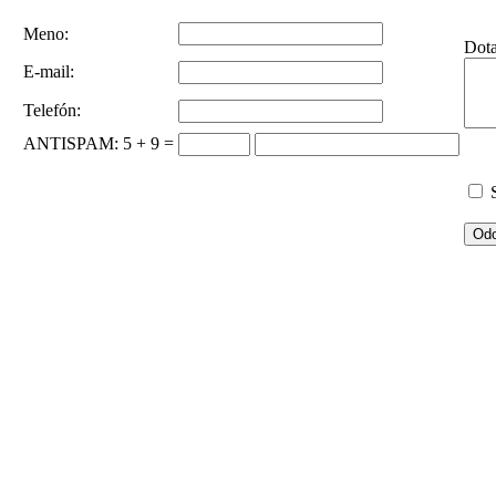
Meno:
Dot
E-mail:
Telefón:
ANTISPAM
: 5 + 9 =
S