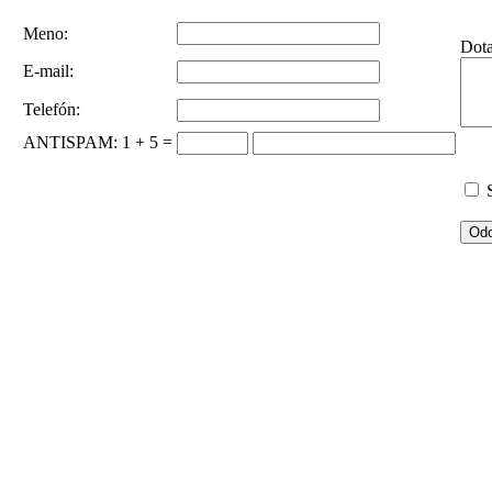
Meno:
Dot
E-mail:
Telefón:
ANTISPAM
: 1 + 5 =
S