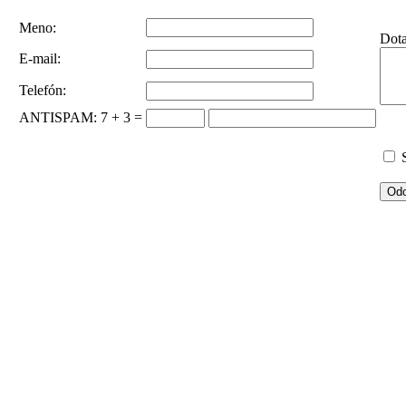
Meno:
Dot
E-mail:
Telefón:
ANTISPAM
: 7 + 3 =
S