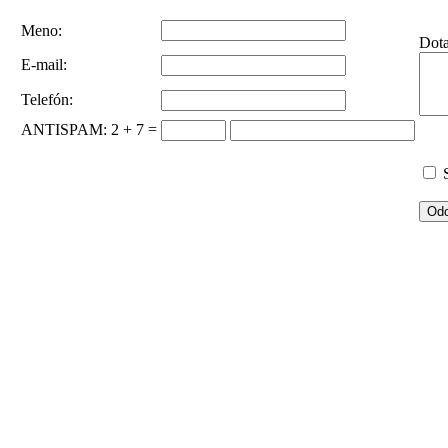
Meno:
Dot
E-mail:
Telefón:
ANTISPAM
: 2 + 7 =
S