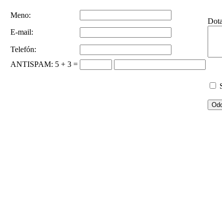
Meno:
Dot
E-mail:
Telefón:
ANTISPAM
: 5 + 3 =
S