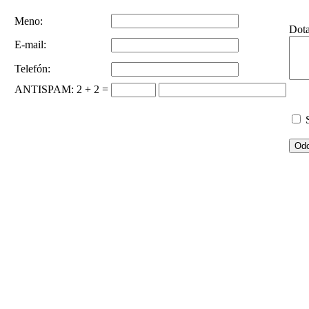
Meno:
Dot
E-mail:
Telefón:
ANTISPAM
: 2 + 2 =
S