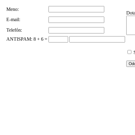
Meno:
Dot
E-mail:
Telefón:
ANTISPAM
: 8 + 6 =
S