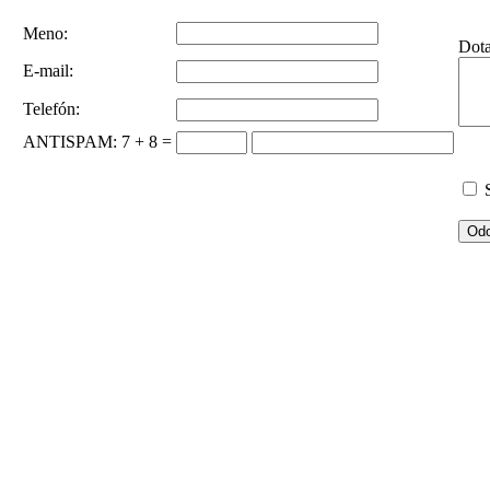
Meno:
Dot
E-mail:
Telefón:
ANTISPAM
: 7 + 8 =
S