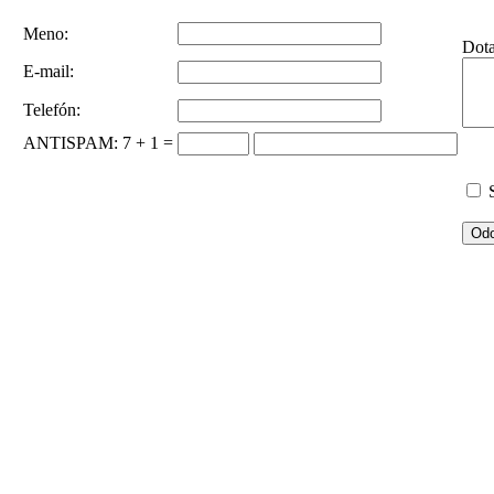
Meno:
Dot
E-mail:
Telefón:
ANTISPAM
: 7 + 1 =
S