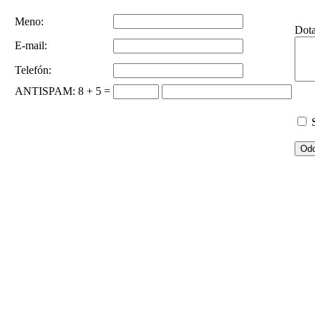
Meno:
Dot
E-mail:
Telefón:
ANTISPAM
: 8 + 5 =
S