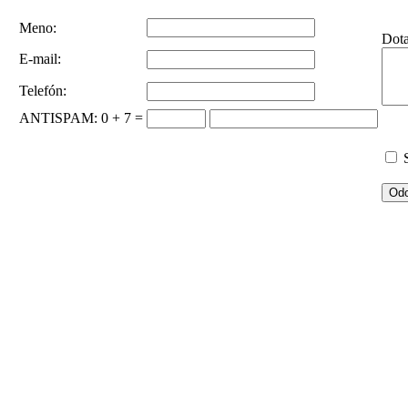
Meno:
Dot
E-mail:
Telefón:
ANTISPAM
: 0 + 7 =
S