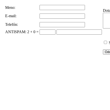
Meno:
Dot
E-mail:
Telefón:
ANTISPAM
: 2 + 0 =
S