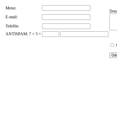
Meno:
Dot
E-mail:
Telefón:
ANTISPAM
: 7 + 5 =
S