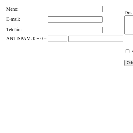
Meno:
Dot
E-mail:
Telefón:
ANTISPAM
: 0 + 0 =
S