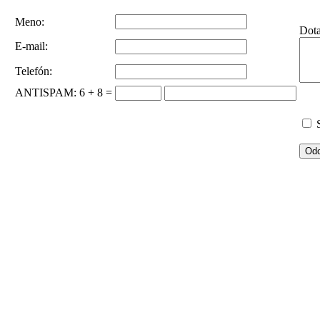
Meno:
Dot
E-mail:
Telefón:
ANTISPAM
: 6 + 8 =
S