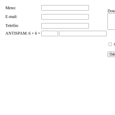
Meno:
Dot
E-mail:
Telefón:
ANTISPAM
: 6 + 6 =
S