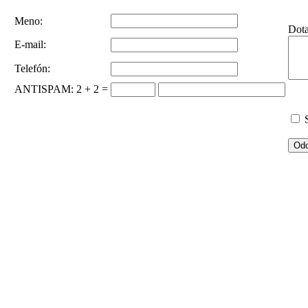
Meno:
Dot
E-mail:
Telefón:
ANTISPAM
: 2 + 2 =
S