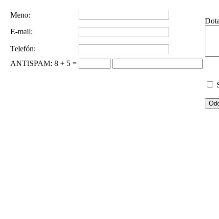
Meno:
Dot
E-mail:
Telefón:
ANTISPAM
: 8 + 5 =
S