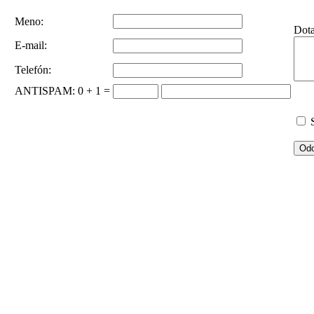
Meno:
Dot
E-mail:
Telefón:
ANTISPAM
: 0 + 1 =
S