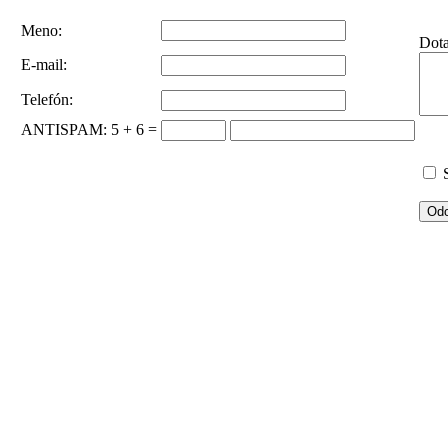
Meno:
Dot
E-mail:
Telefón:
ANTISPAM
: 5 + 6 =
S