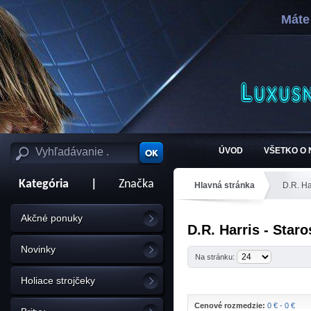
Máte
ÚVOD
VŠETKO O
Kategória
|
Značka
Hlavná stránka
D.R. Ha
Akčné ponuky
D.R. Harris - Staro
Novinky
Na stránku:
Holiace strojčeky
Cenové rozmedzie:
0 € - 0 €