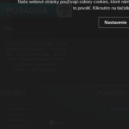
Naše webové stránky používajú súbory cookies, ktoré ná
to povoliť. Kliknutím na tlačid
Nastavenie
Tagy:
Gumy na vlasy
Laky na vlasy
Spreje
na vlasy s morskou soľou
Tužidlá na
vlasy
Naše darčekové sady
Britvy na
žiletky
Kadernícke britvy
Cestovná
kozmetika
Kozmetika do
lietadla
Lupiny vo fúzoch
Luxusné-holenie.cz
Veľkoobch
Michal Byrtus
Na Vozovce 36
779 00 Olomouc, ČR