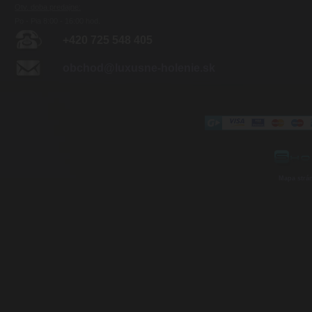
Otv. doba predajne:
Po - Pia 8:00 - 16:00 hod.
+420 725 548 405
obchod@luxusne-holenie.sk
Mapa strá