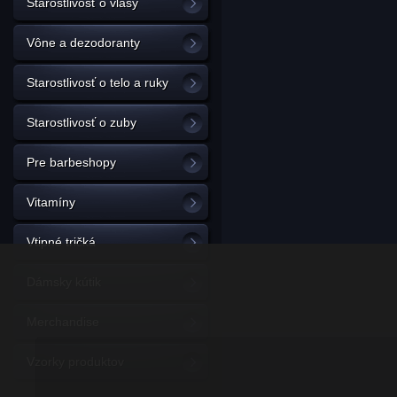
Starostlivosť o vlasy
Vône a dezodoranty
Starostlivosť o telo a ruky
Starostlivosť o zuby
Pre barbeshopy
Vitamíny
Vtipné tričká
Dámsky kútik
Merchandise
Vzorky produktov