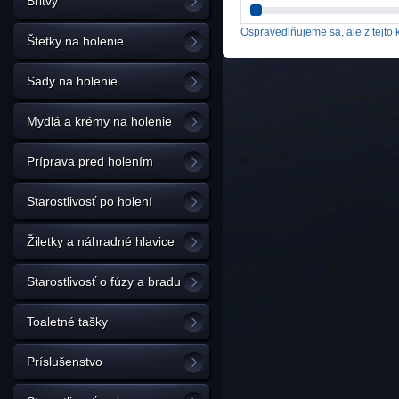
Britvy
Ospravedlňujeme sa, ale z tejto k
Štetky na holenie
Sady na holenie
Mydlá a krémy na holenie
Príprava pred holením
Starostlivosť po holení
Žiletky a náhradné hlavice
Starostlivosť o fúzy a bradu
Toaletné tašky
Príslušenstvo