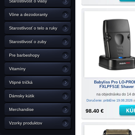
Starostlivosť o vlasy
Vône a dezodoranty
Starostlivosť o telo a ruky
Starostlivosť o zuby
Pre barbeshopy
Vitamíny
Babyliss Pro LO-PR
Vtipné tričká
FXLPFS1E Shaver
na objednávku do 14 d
Dámsky kútik
Doručenie: približne 19.08.2026
(
Merchandise
98.40 €
Vzorky produktov