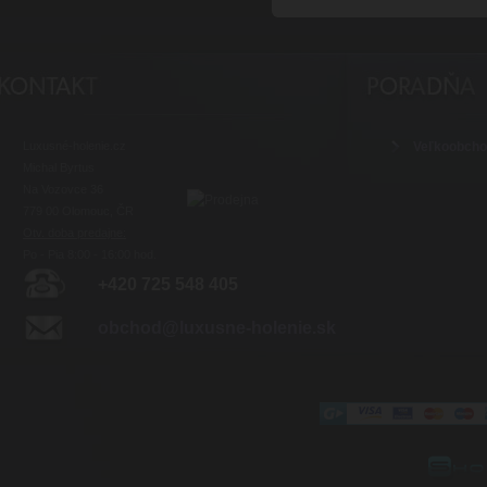
Luxusné-holenie.cz
Veľkoobch
Michal Byrtus
Na Vozovce 36
779 00 Olomouc, ČR
Otv. doba predajne:
Po - Pia 8:00 - 16:00 hod.
+420 725 548 405
obchod@luxusne-holenie.sk