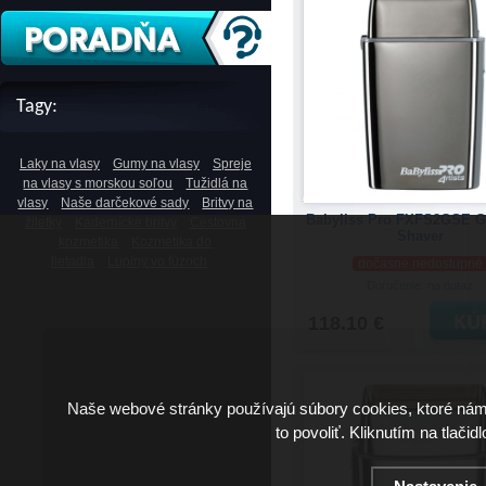
Tagy:
Laky na vlasy
Gumy na vlasy
Spreje
na vlasy s morskou soľou
Tužidlá na
vlasy
Naše darčekové sady
Britvy na
Babyliss Pro FXFS2GSE G
žiletky
Kadernícke britvy
Cestovná
Shaver
kozmetika
Kozmetika do
lietadla
Lupiny vo fúzoch
dočasne nedostupné
Doručenie: na dotaz
118.10 €
Naše webové stránky používajú súbory cookies, ktoré ná
to povoliť. Kliknutím na tlačid