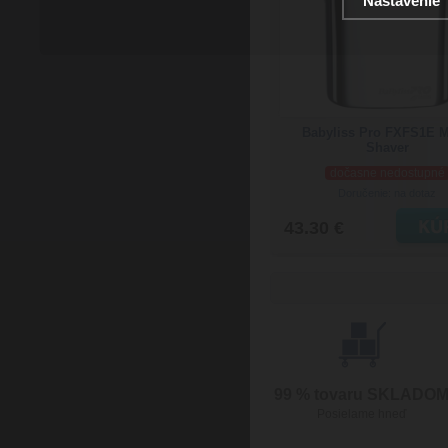
Nastavenie
Babyliss Pro FXFS1E M
Shaver
dočasne nedostupné
Doručenie: na dotaz
43.30 €
99 % tovaru SKLADO
Posielame hneď