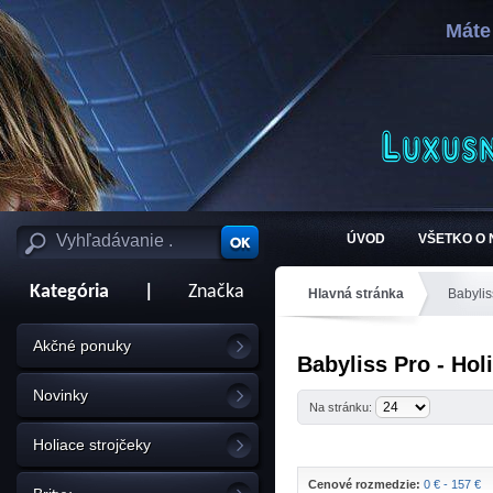
Máte
ÚVOD
VŠETKO O
Kategória
|
Značka
Hlavná stránka
Babylis
Akčné ponuky
Babyliss Pro - Hol
Novinky
Na stránku:
Holiace strojčeky
Cenové rozmedzie:
0 € - 157 €