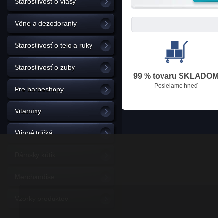
Starostlivosť o vlasy
Vône a dezodoranty
Starostlivosť o telo a ruky
Starostlivosť o zuby
99 % tovaru SKLADO
Posielame hneď
Pre barbeshopy
Vitamíny
Vtipné tričká
Dámsky kútik
Merchandise
Vzorky produktov