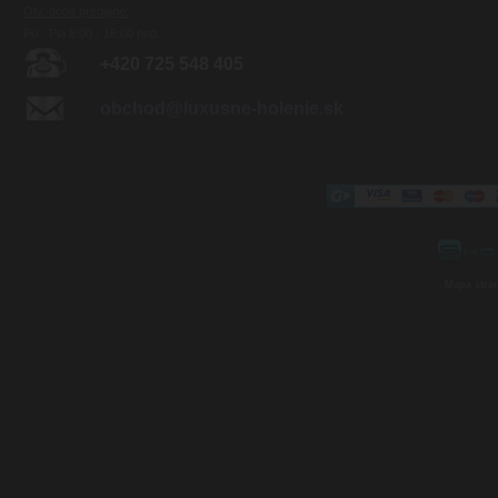
Otv. doba predajne:
Po - Pia 8:00 - 16:00 hod.
+420 725 548 405
obchod@luxusne-holenie.sk
Mapa strá