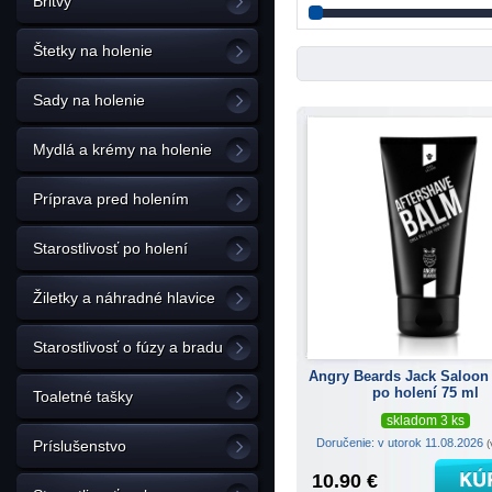
Britvy
Štetky na holenie
Sady na holenie
Mydlá a krémy na holenie
Príprava pred holením
Starostlivosť po holení
Žiletky a náhradné hlavice
Starostlivosť o fúzy a bradu
Angry Beards Jack Saloon
po holení 75 ml
Toaletné tašky
skladom 3 ks
Doručenie: v utorok 11.08.2026
(
Príslušenstvo
10.90 €