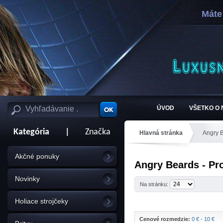
Máte
ÚVOD
VŠETKO O
Kategória
|
Značka
Hlavná stránka
Angry 
Akčné ponuky
Angry Beards - Pr
Novinky
Na stránku:
Holiace strojčeky
Cenové rozmedzie:
0 € - 10 €