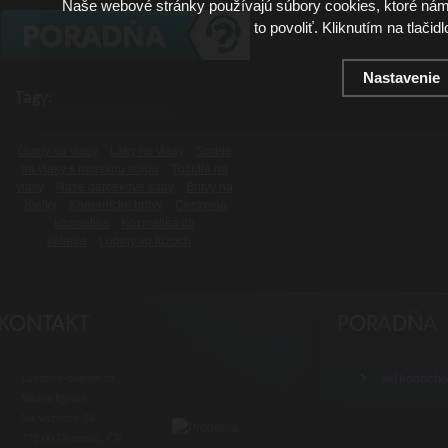
Naše webové stránky používajú súbory cookies, ktoré ná
to povoliť. Kliknutím na tlačid
Nastavenie
Tagy:
Gumy na vlasy
Laky na vlasy
Spreje
na vlasy s morskou soľou
Tužidlá na
vlasy
Naše darčekové sady
Britvy na
žiletky
Kadernícke britvy
Cestovná
kozmetika
Kozmetika do
lietadla
Lupiny vo fúzoch
Luxusné-holenie.cz
Veľkoobch
Michal Byrtus
Na Vozovce 36
779 00 Olomouc, ČR