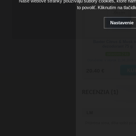
Naše webové stránky používajú súbory cookies, ktoré ná
to povoliť. Kliknutím na tlačid
Nastavenie
Baxter Citrus & Musk 
dezodorant 75 g
skladom 2 ks
Doručenie: v utorok 11.08.2026
(
20.40 €
RECENZIA (1)
LM
Prijemna vona, dlha vydrz po ap