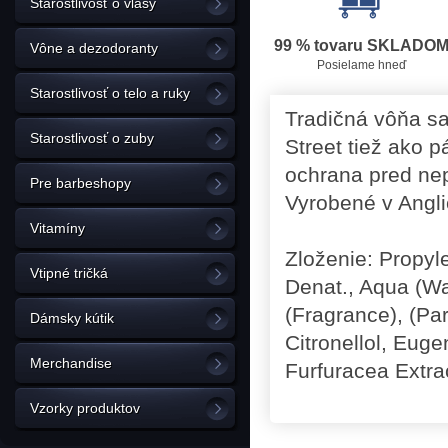
Starostlivosť o vlasy
99 % tovaru SKLADO
Vône a dezodoranty
Posielame hneď
Starostlivosť o telo a ruky
Tradičná vôňa sa
Starostlivosť o zuby
Street tiež ako 
ochrana pred ne
Pre barbeshopy
Vyrobené v Angli
Vitamíny
Zloženie: Propyle
Vtipné tričká
Denat., Aqua (Wa
(Fragrance), (Par
Dámsky kútik
Citronellol, Eug
Merchandise
Furfuracea Extra
Vzorky produktov