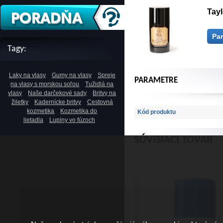
Tay
Pa
Tagy:
Laky na vlasy
Gumy na vlasy
Spreje
PARAMETRE
na vlasy s morskou soľou
Tužidlá na
vlasy
Naše darčekové sady
Britvy na
žiletky
Kadernícke britvy
Cestovná
kozmetika
Kozmetika do
Kód produktu
lietadla
Lupiny vo fúzoch
SÚVISIACI TOVAR