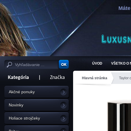
Máte
ÚVOD
VŠETKO O
Kategória
|
Značka
Hlavná stránka
Taylor 
dezodorant 75ml
Akčné ponuky
Novinky
Holiace strojčeky