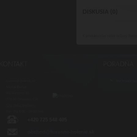
DISKUSIA (0)
K produktu
ešte nebol vložený žiadn
Luxusné-holenie.cz
Veľkoobch
Michal Byrtus
Na Vozovce 36
779 00 Olomouc, ČR
Otv. doba predajne:
Po - Pia 8:00 - 16:00 hod.
+420 725 548 405
obchod@luxusne-holenie.sk