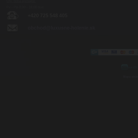
Otv. doba predajne:
Po - Pia 8:00 - 16:00 hod.
+420 725 548 405
obchod@luxusne-holenie.sk
Mapa strá