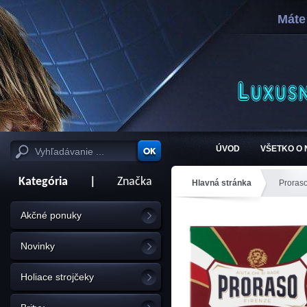
Máte
ÚVOD
VŠETKO O
Kategória
|
Značka
Hlavná stránka
Proras
Akčné ponuky
Novinky
Holiace strojčeky