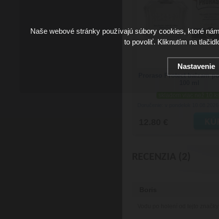
Naše webové stránky používajú súbory cookies, ktoré ná
to povoliť. Kliknutím na tlačid
Nastavenie
Proraso Protect balzam po
100 ml
skladom viac než 10 k
Doručenie: v pondelok 10.08.202
12.80 €
RECENZIA (2)
Boris
Vodu po holení od tejto značk