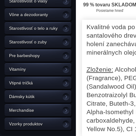
Starostlivosť o vlasy
99 % tovaru SKLADO
Posielame hneď
Vône a dezodoranty
Kvalitné voda po
Starostlivosť o telo a ruky
santalového drev
Starostlivosť o zuby
holení zanecháva
minerálnych olej
Pre barbeshopy
Zloženie:
Alcohol
Vitamíny
(Fragrance), PE
Vtipné tričká
(Sandalwood Oil)
Benzotraizolyl Bu
Dámsky kútik
Citrate, Buteth-3,
Merchandise
Alpha-Isomethyl
carboxaldehyde, 
Vzorky produktov
Yellow No.5), CI