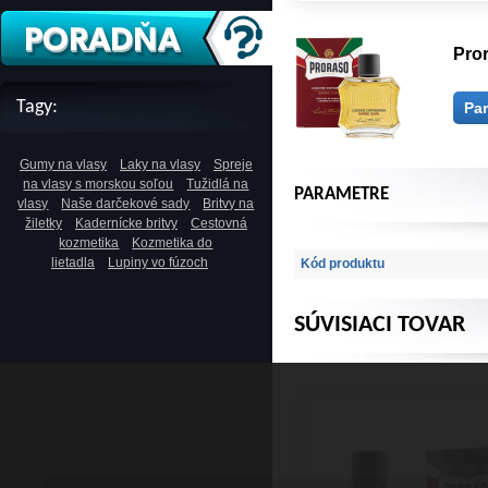
Pro
Tagy:
Pa
Gumy na vlasy
Laky na vlasy
Spreje
na vlasy s morskou soľou
Tužidlá na
PARAMETRE
vlasy
Naše darčekové sady
Britvy na
žiletky
Kadernícke britvy
Cestovná
kozmetika
Kozmetika do
lietadla
Lupiny vo fúzoch
Kód produktu
SÚVISIACI TOVAR