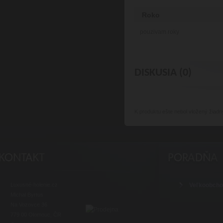
Roko
pouzivam roky
DISKUSIA (0)
K produktu
ešte nebol vložený žiadn
Luxusné-holenie.cz
Veľkoobch
Michal Byrtus
Na Vozovce 36
779 00 Olomouc, ČR