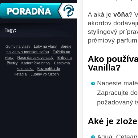
A aká je
vôňa
? V
akordov dodávajú
Tagy:
stylingový prípra
prémiový parfum,
Gumy na vlasy
Laky na vlasy
Spreje
na vlasy s morskou soľou
Tužidlá na
Ako použív
vlasy
Naše darčekové sady
Britvy na
žiletky
Kadernícke britvy
Cestovná
Vanilla?
kozmetika
Kozmetika do
lietadla
Lupiny vo fúzoch
Naneste malé 
Zapracujte do
požadovaný tv
Aké je zlož
Aqua, Ceteary