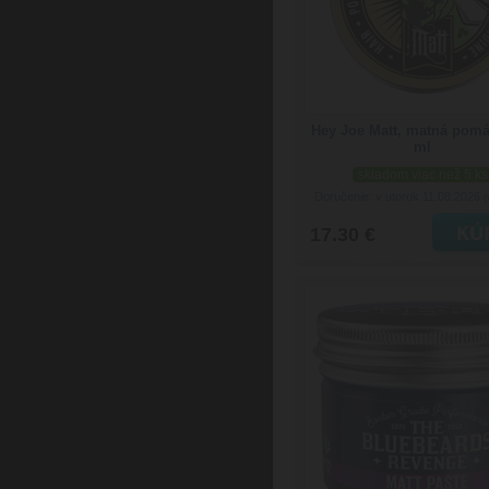
Hey Joe Matt, matná pom
ml
skladom viac než 5 ks
Doručenie: v utorok 11.08.2026
(
17.30 €