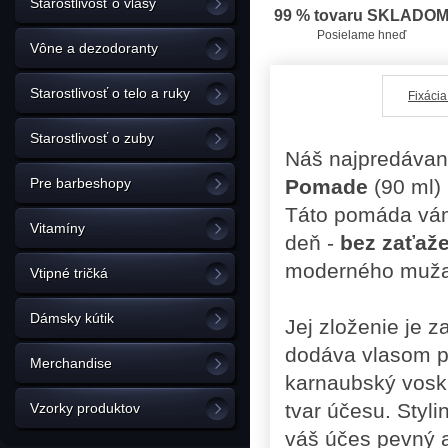
Starostlivosť o vlasy
99 % tovaru SKLADO
Posielame hneď
Vône a dezodoranty
Starostlivosť o telo a ruky
F
ixácia
Starostlivosť o zuby
Náš najpredávane
Pre barbeshopy
Pomade
(90 ml) 
Táto pomáda vám
Vitamíny
deň -
bez zaťaž
moderného muža,
Vtipné tričká
Dámsky kútik
Jej zloženie je 
dodáva vlasom pl
Merchandise
karnaubský vosk
tvar účesu. Styli
Vzorky produktov
váš účes pevný 