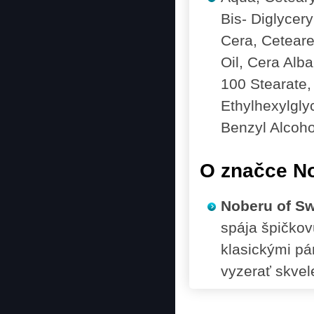
Bis- Diglycery
Cera, Ceteare
Oil, Cera Alb
100 Stearate,
Ethylhexylgly
Benzyl Alcoho
O značce N
Noberu of S
spája špičkov
klasickými p
vyzerať skvel