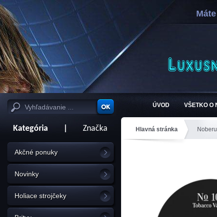
Máte
ÚVOD
VŠETKO O
Kategória
|
Značka
Hlavná stránka
Noberu
Akčné ponuky
Novinky
Holiace strojčeky