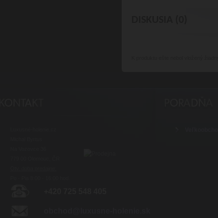
DISKUSIA (0)
K produktu
ešte nebol vložený žiadn
Luxusné-holenie.cz
Veľkoobch
Michal Byrtus
Na Vozovce 36
779 00 Olomouc, ČR
Otv. doba predajne:
Po - Pia 8:00 - 16:00 hod.
+420 725 548 405
obchod@luxusne-holenie.sk