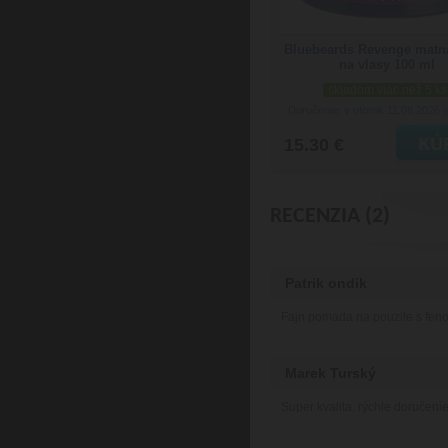
Bluebeards Revenge matn
na vlasy 100 ml
skladom viac než 5 ks
Doručenie: v utorok 11.08.2026
(
15.30 €
RECENZIA (2)
Patrik ondik
Fajn pomada na pouzite s feno
Marek Turský
Super kvalita, rýchle doručeni