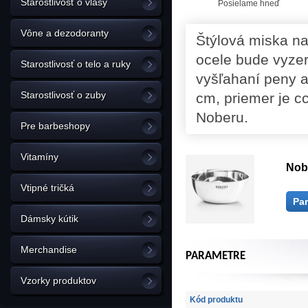
Starostlivosť o vlasy
Posielame hneď
Vône a dezodoranty
Štýlová miska na
ocele bude vyzer
Starostlivosť o telo a ruky
vyšľahaní peny a
Starostlivosť o zuby
cm, priemer je c
Noberu.
Pre barbeshopy
Vitamíny
Nob
Vtipné tričká
Pa
Dámsky kútik
Merchandise
PARAMETRE
Vzorky produktov
Kód produktu