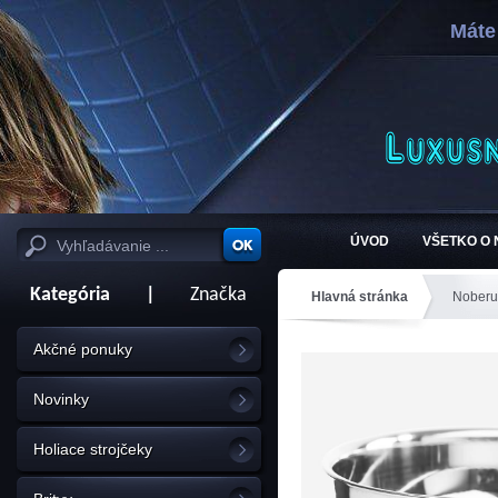
Máte
ÚVOD
VŠETKO O
Kategória
|
Značka
Hlavná stránka
Noberu
Akčné ponuky
Novinky
Holiace strojčeky