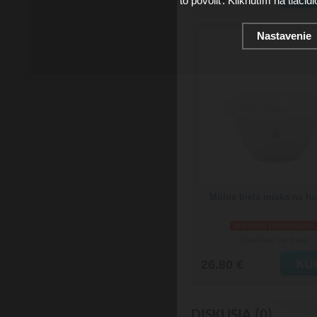
to povoliť. Kliknutím na tlačid
Nastavenie
Mühle biela miska na ho
dočasne nedostupné
Doručenie: na dotaz
26.80 €
DISKUSIA (0)