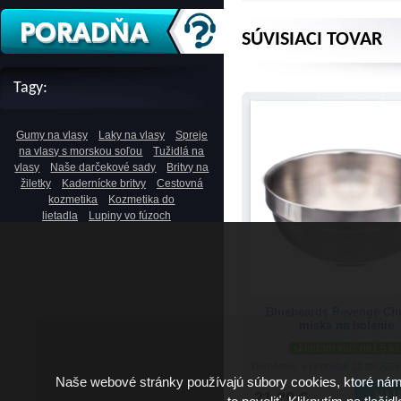
SÚVISIACI TOVAR
Tagy:
Gumy na vlasy
Laky na vlasy
Spreje
na vlasy s morskou soľou
Tužidlá na
vlasy
Naše darčekové sady
Britvy na
žiletky
Kadernícke britvy
Cestovná
kozmetika
Kozmetika do
lietadla
Lupiny vo fúzoch
Bluebeards Revenge C
miska na holenie
skladom viac než 5 ks
Doručenie: v pondelok 10.08.202
Naše webové stránky používajú súbory cookies, ktoré ná
21.20 €