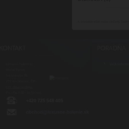
K produktu
ešte nebol vložený žiadn
Luxusné-holenie.cz
Veľkoobch
Michal Byrtus
Na Vozovce 36
779 00 Olomouc, ČR
Otv. doba predajne:
Po - Pia 8:00 - 16:00 hod.
+420 725 548 405
obchod@luxusne-holenie.sk