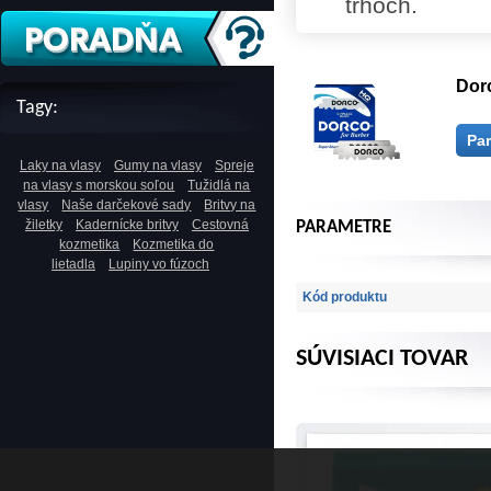
trhoch.
Dorc
Tagy:
Pa
Laky na vlasy
Gumy na vlasy
Spreje
na vlasy s morskou soľou
Tužidlá na
vlasy
Naše darčekové sady
Britvy na
žiletky
Kadernícke britvy
Cestovná
PARAMETRE
kozmetika
Kozmetika do
lietadla
Lupiny vo fúzoch
Kód produktu
SÚVISIACI TOVAR