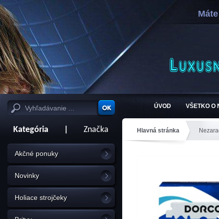
Máte
ÚVOD
VŠETKO O
Kategória
|
Značka
Hlavná stránka
Nezara
Akčné ponuky
Novinky
Holiace strojčeky