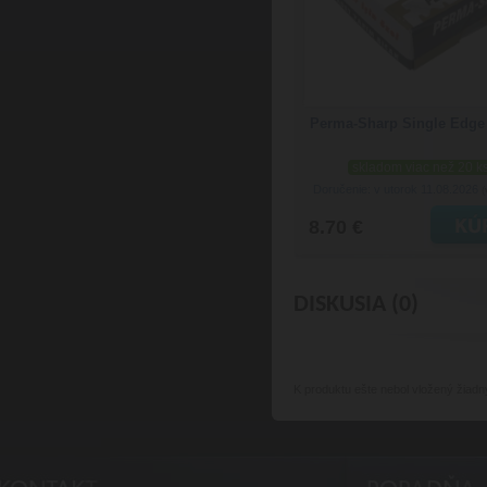
Perma-Sharp Single Edge 
skladom viac než 20 k
Doručenie: v utorok 11.08.2026
(
8.70 €
DISKUSIA (0)
K produktu
ešte nebol vložený žiadn