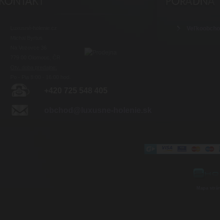
Luxusné-holenie.cz
Veľkoobch
Michal Byrtus
Na Vozovce 36
779 00 Olomouc, ČR
Otv. doba predajne:
Po - Pia 8:00 - 16:00 hod.
+420 725 548 405
obchod@luxusne-holenie.sk
Mapa strá