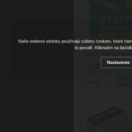
Naše webové stránky používajú súbory cookies, ktoré ná
to povoliť. Kliknutím na tlačid
Derby Professional Singl
žiletky
Nastavenie
skladom viac než 5 ks
Doručenie: v utorok 11.08.2026
(
5.90 €