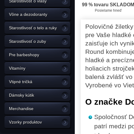
Starostlivosť o vlasy
99 % tovaru SKLADO
Posielame hneď
Vône a dezodoranty
Polovičné žiletky
Starostlivosť o telo a ruky
pre Vaše hladké 
Starostlivosť o zuby
zaisťuje ich vyni
Round kombinuje
Pre barbeshopy
hladké a precízn
holiacich strojč
Vitamíny
balená zvlášť vo
Vtipné tričká
Vyrobené vo Vie
Dámsky kútik
O značke D
Merchandise
Spoločnosť D
Vzorky produktov
patrí medzi p