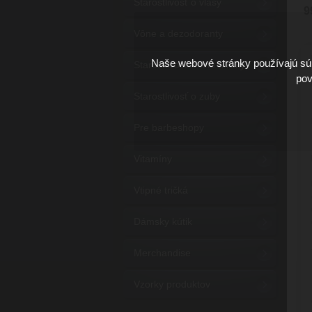
Starostlivosť o vlasy
9
Vône a dezodoranty
Naše webové stránky používajú súb
Starostlivosť o telo a ruky
pov
Starostlivosť o zuby
Pre barbeshopy
Vitamíny
Vtipné tričká
Dámsky kútik
Merchandise
Vzorky produktov