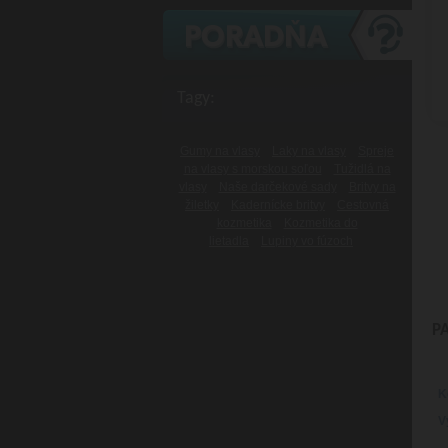
Tagy:
Gumy na vlasy
Laky na vlasy
Spreje
na vlasy s morskou soľou
Tužidlá na
vlasy
Naše darčekové sady
Britvy na
žiletky
Kadernícke britvy
Cestovná
kozmetika
Kozmetika do
lietadla
Lupiny vo fúzoch
P
K
V