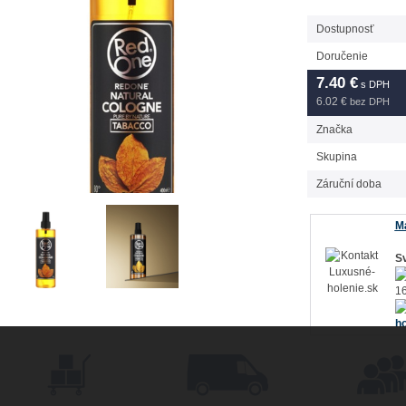
Dostupnosť
Doručenie
7.40
€
s DPH
6.02 €
bez DPH
Značka
Skupina
Záruční doba
Má
Sv
16
ho