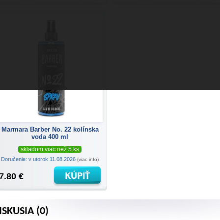
Marmara Barber No. 22 kolínska
voda 400 ml
skladom viac než 5 ks
Doručenie: v utorok 11.08.2026
(viac info)
7.80 €
ISKUSIA (0)