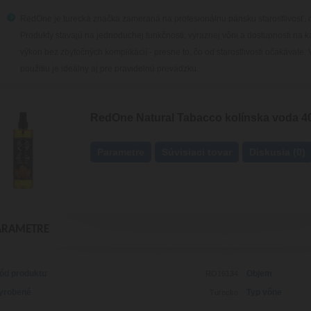
RedOne je turecká značka zameraná na profesionálnu pánsku starostlivosť,
Produkty stavajú na jednoduchej funkčnosti, výraznej vôni a dostupnosti na 
výkon bez zbytočných komplikácií - presne to, čo od starostlivosti očakávat
použitiu je ideálny aj pre pravidelnú prevádzku.
RedOne Natural Tabacco kolínska voda 4
Parametre
Súvisiaci tovar
Diskusia (0)
ARAMETRE
ód produktu
Objem
RO16134
yrobené
Typ vône
Turecko