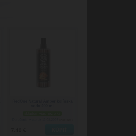
a
RedOne Natural Amber kolínska
voda 400 ml
skladom viac než 5 ks
Doručenie: v utorok 11.08.2026
(viac info)
7.40 €