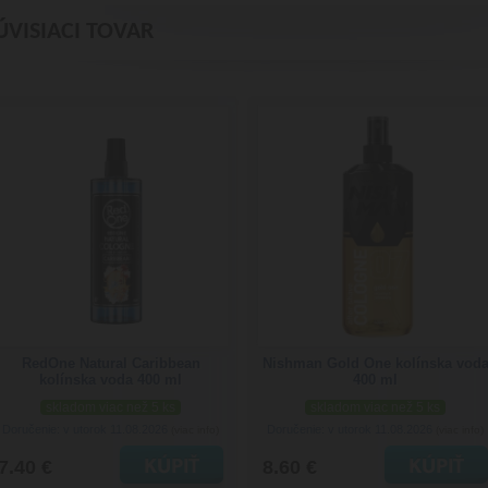
ÚVISIACI TOVAR
RedOne Natural Caribbean
Nishman Gold One kolínska vod
kolínska voda 400 ml
400 ml
skladom viac než 5 ks
skladom viac než 5 ks
Doručenie: v utorok 11.08.2026
Doručenie: v utorok 11.08.2026
(viac info)
(viac info)
7.40 €
8.60 €