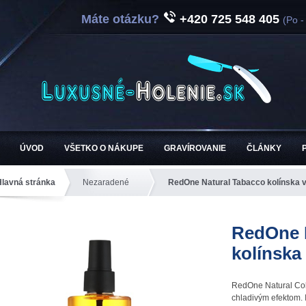
Máte otázku?
+420 725 548 405
(Po -
ÚVOD
VŠETKO O NÁKUPE
GRAVÍROVANIE
ČLÁNKY
Hlavná stránka
Nezaradené
RedOne Natural Tabacco kolínska 
RedOne 
kolínska
RedOne Natural Col
chladivým efektom. 