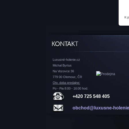
K 
Luxusné-holenie.cz
Michal Byrtus
Na Vozovce 36
779 00 Olomouc, ČR
Otv. doba predajne:
Po - Pia 8:00 - 16:00 hod.
+420 725 548 405
obchod@luxusne-holenie