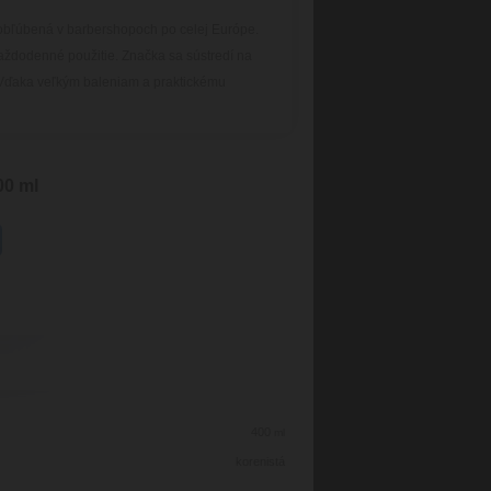
 obľúbená v barbershopoch po celej Európe.
každodenné použitie. Značka sa sústredí na
e. Vďaka veľkým baleniam a praktickému
00 ml
400
ml
korenistá