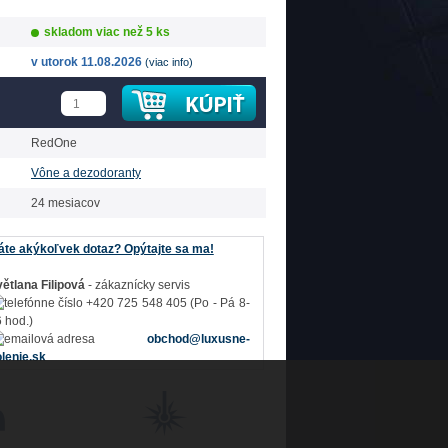
skladom viac než 5 ks
v utorok 11.08.2026
(viac info)
RedOne
Vône a dezodoranty
24 mesiacov
te akýkoľvek dotaz? Opýtajte sa ma!
ětlana Filipová
- zákaznícky servis
+420 725 548 405 (Po - Pá 8-
 hod.)
obchod@luxusne-
lenie.sk