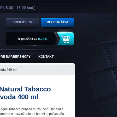
 Pá 8:00 - 16:00 hod.)
PRIHLÁSENIE
REGISTRÁCIA
0 položiek
za
0.00 €
PRE BARBERSHOPY
KONTAKT
voda 400 ml
Natural Tabacco
 voda 400 ml
ogne Tabacco prináša mužnú vôňu tabaku s
Ideálne na osvieženie po holení aj počas dňa.